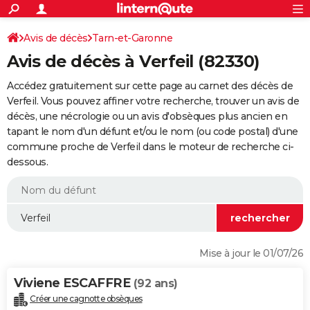
ACTUALITÉS
Connexion
S'inscrire
Avis de décès
Tarn-et-Garonne
Rechercher
Société
Education
Villes
Politique
Faits Divers
Monde
+
SPORT
Avis de décès à Verfeil (82330)
Football
Cyclisme
Forum
Coupe du monde 2026
Tennis
Rugby
CULTURE
Accédez gratuitement sur cette page au carnet des décès de
TNT
Cinéma
Musique
Programme TV
Streaming
Sorties cinéma
+
Verfeil. Vous pouvez affiner votre recherche, trouver un avis de
FINANCE
décès, une nécrologie ou un avis d'obsèques plus ancien en
Impôts
Immobilier
Banque
Crédit
Retraite
Epargne
Risques naturels par ville
Assurance
AUTO
tapant le nom d'un défunt et/ou le nom (ou code postal) d'une
commune proche de Verfeil dans le moteur de recherche ci-
Réserver un essai
Berlines
Forum auto
Essais
Citadines
SUV
+
HIGH-TECH
dessous.
Meilleur smartphone
Ordinateurs
Guide high-tech
Mobiles
Internet
Jeux vidéo
+
BRICOLAGE
Aménagement intérieur
Cuisine
Jardinage
+
Forum
Extérieur
Salle de bains
Rangement
WEEK-END
Escapades
Expositions
Week-end nature
Guides de France
Patrimoine
Musées
+
LIFESTYLE
Mise à jour le 01/07/26
Bien-être
Mode
+
Art de vivre
Loisirs
Modes de vie
SANTE
Viviene ESCAFFRE
(92 ans)
Guide de la santé
Médicaments
+
Alimentation
Maladies
Sommeil
VOYAGE
Créer une cagnotte obsèques