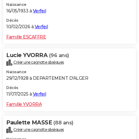
Naissance
City break
Voyage de noces
Climat
Destinations
Voyage nature
Forum
+
PHOTO
16/05/1933 à
Verfeil
GUIDES D'ACHAT
Décès
10/02/2026 à
Verfeil
BONS PLANS
Famille ESCAFFRE
CARTE DE VOEUX
Lucie YVORRA
(96 ans)
Carte Bonne année
Carte Pâques
Carte de Noël
Carte Saint-Valentin
Carte d'anniversaire
DICTIONNAIRE
Créer une cagnotte obsèques
Biographies
Expressions
Dictionnaire
Citations
Proverbes
PROGRAMME TV
Naissance
29/12/1928 à DEPARTEMENT D'ALGER
COPAINS D'AVANT
Décès
11/07/2025 à
Verfeil
Se connecter
Collèges
Universités
Service militaire
S'inscrire
Lycées
Primaires
Entreprises
Avis de recherche
AVIS DE DÉCÈS
Famille YVORRA
FORUM
Lifestyle
Sport
Television
Cinema
Bricolage
Culture
Auto
Voyage
Paulette MASSE
(88 ans)
Créer une cagnotte obsèques