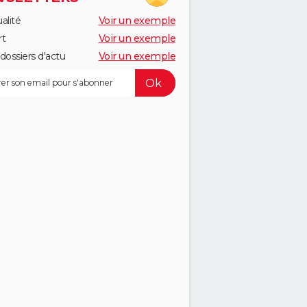
alité
Voir un exemple
rt
Voir un exemple
dossiers d'actu
Voir un exemple