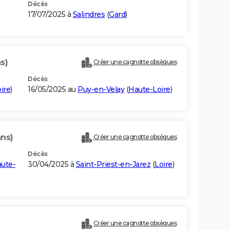
Décès
17/07/2025 à
Salindres
(
Gard
)
s)
Créer une cagnotte obsèques
Décès
ire
)
16/05/2025 au
Puy-en-Velay
(
Haute-Loire
)
ans)
Créer une cagnotte obsèques
Décès
ute-
30/04/2025 à
Saint-Priest-en-Jarez
(
Loire
)
Créer une cagnotte obsèques