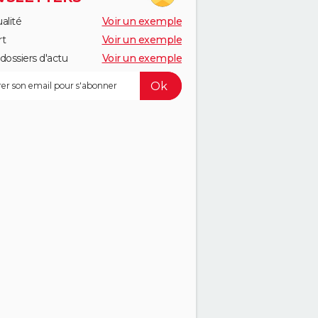
alité
Voir un exemple
rt
Voir un exemple
dossiers d'actu
Voir un exemple