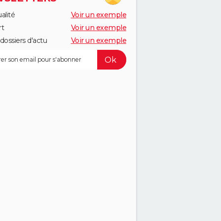
alité
Voir un exemple
rt
Voir un exemple
dossiers d'actu
Voir un exemple