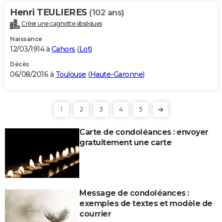
Henri TEULIERES
(102 ans)
Créer une cagnotte obsèques
Naissance
12/03/1914 à
Cahors
(
Lot
)
Décès
06/08/2016 à
Toulouse
(
Haute-Garonne
)
1
2
3
4
5
Carte de condoléances : envoyer
gratuitement une carte
Message de condoléances :
exemples de textes et modèle de
courrier