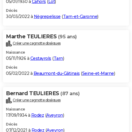
05/01/1930 à
Cahors
(
Lot
)
Décès
30/03/2022 à
Nègrepelisse
(
Tarn-et-Garonne
)
Marthe TEULIERES
(95 ans)
Créer une cagnotte obsèques
Naissance
05/11/1926 à
Cestayrols
(
Tarn
)
Décès
05/02/2022 à
Beaumont-du-Gâtinais
(
Seine-et-Marne
)
Bernard TEULIERES
(87 ans)
Créer une cagnotte obsèques
Naissance
17/09/1934 à
Rodez
(
Aveyron
)
Décès
07/12/2021 à
Rodez
(
Aveyron
)