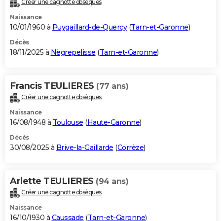
Créer une cagnotte obsèques
City break
Voyage de noces
Climat
Destinations
Voyage nature
Forum
+
PHOTO
Naissance
10/01/1960 à
Puygaillard-de-Quercy
(
Tarn-et-Garonne
)
GUIDES D'ACHAT
Décès
18/11/2025 à
Nègrepelisse
(
Tarn-et-Garonne
)
BONS PLANS
CARTE DE VOEUX
Francis TEULIERES
(77 ans)
Carte Bonne année
Carte Pâques
Carte de Noël
Carte Saint-Valentin
Carte d'anniversaire
DICTIONNAIRE
Créer une cagnotte obsèques
Biographies
Expressions
Dictionnaire
Citations
Proverbes
PROGRAMME TV
Naissance
16/08/1948 à
Toulouse
(
Haute-Garonne
)
COPAINS D'AVANT
Décès
30/08/2025 à
Brive-la-Gaillarde
(
Corrèze
)
Se connecter
Collèges
Universités
Service militaire
S'inscrire
Lycées
Primaires
Entreprises
Avis de recherche
AVIS DE DÉCÈS
FORUM
Arlette TEULIERES
(94 ans)
Lifestyle
Sport
Television
Cinema
Bricolage
Culture
Auto
Voyage
Créer une cagnotte obsèques
Naissance
16/10/1930 à
Caussade
(
Tarn-et-Garonne
)