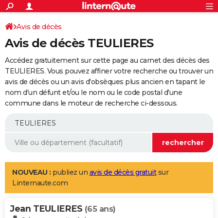
ACTUALITÉS
Connexion
S'inscrire
Avis de décès
Rechercher
Société
Education
Villes
Politique
Faits Divers
Monde
+
SPORT
Avis de décès TEULIERES
Football
Cyclisme
Forum
Coupe du monde 2026
Tennis
Rugby
CULTURE
Accédez gratuitement sur cette page au carnet des décès des
TNT
Cinéma
Musique
Programme TV
Streaming
Sorties cinéma
+
TEULIERES. Vous pouvez affiner votre recherche ou trouver un
FINANCE
avis de décès ou un avis d'obsèques plus ancien en tapant le
Impôts
Immobilier
Banque
Crédit
Retraite
Epargne
Risques naturels par ville
Assurance
AUTO
nom d'un défunt et/ou le nom ou le code postal d'une
commune dans le moteur de recherche ci-dessous.
Réserver un essai
Berlines
Forum auto
Essais
Citadines
SUV
+
HIGH-TECH
Meilleur smartphone
Ordinateurs
Guide high-tech
Mobiles
Internet
Jeux vidéo
+
BRICOLAGE
Aménagement intérieur
Cuisine
Jardinage
+
Forum
Extérieur
Salle de bains
Rangement
WEEK-END
Escapades
Expositions
Week-end nature
Guides de France
Patrimoine
Musées
+
LIFESTYLE
NOUVEAU :
publiez un
avis de décès gratuit
sur
Linternaute.com
Bien-être
Mode
+
Art de vivre
Loisirs
Modes de vie
SANTE
Jean TEULIERES
Guide de la santé
Médicaments
+
Alimentation
Maladies
Sommeil
(65 ans)
VOYAGE