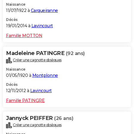
Naissance
City break
Voyage de noces
Climat
Destinations
Voyage nature
Forum
+
PHOTO
11/07/1922 à
Carqueiranne
GUIDES D'ACHAT
Décès
19/01/2014 à
Lavincourt
BONS PLANS
Famille MOTTON
CARTE DE VOEUX
Madeleine PATINGRE
(92 ans)
Carte Bonne année
Carte Pâques
Carte de Noël
Carte Saint-Valentin
Carte d'anniversaire
DICTIONNAIRE
Créer une cagnotte obsèques
Biographies
Expressions
Dictionnaire
Citations
Proverbes
PROGRAMME TV
Naissance
01/05/1920 à
Montplonne
COPAINS D'AVANT
Décès
12/11/2012 à
Lavincourt
Se connecter
Collèges
Universités
Service militaire
S'inscrire
Lycées
Primaires
Entreprises
Avis de recherche
AVIS DE DÉCÈS
Famille PATINGRE
FORUM
Lifestyle
Sport
Television
Cinema
Bricolage
Culture
Auto
Voyage
Jannyck PEIFFER
(26 ans)
Créer une cagnotte obsèques