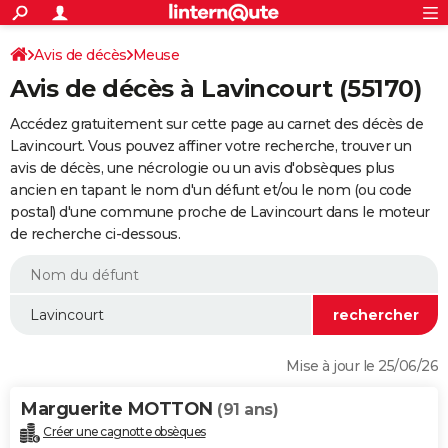
ACTUALITÉS
Connexion
S'inscrire
Avis de décès
Meuse
Rechercher
Société
Education
Villes
Politique
Faits Divers
Monde
+
SPORT
Avis de décès à Lavincourt (55170)
Football
Cyclisme
Forum
Coupe du monde 2026
Tennis
Rugby
CULTURE
Accédez gratuitement sur cette page au carnet des décès de
TNT
Cinéma
Musique
Programme TV
Streaming
Sorties cinéma
+
Lavincourt. Vous pouvez affiner votre recherche, trouver un
FINANCE
avis de décès, une nécrologie ou un avis d'obsèques plus
Impôts
Immobilier
Banque
Crédit
Retraite
Epargne
Risques naturels par ville
Assurance
AUTO
ancien en tapant le nom d'un défunt et/ou le nom (ou code
postal) d'une commune proche de Lavincourt dans le moteur
Réserver un essai
Berlines
Forum auto
Essais
Citadines
SUV
+
HIGH-TECH
de recherche ci-dessous.
Meilleur smartphone
Ordinateurs
Guide high-tech
Mobiles
Internet
Jeux vidéo
+
BRICOLAGE
Aménagement intérieur
Cuisine
Jardinage
+
Forum
Extérieur
Salle de bains
Rangement
WEEK-END
Escapades
Expositions
Week-end nature
Guides de France
Patrimoine
Musées
+
LIFESTYLE
Mise à jour le 25/06/26
Bien-être
Mode
+
Art de vivre
Loisirs
Modes de vie
SANTE
Marguerite MOTTON
(91 ans)
Guide de la santé
Médicaments
+
Alimentation
Maladies
Sommeil
VOYAGE
Créer une cagnotte obsèques