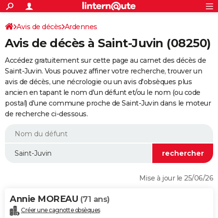
ACTUALITÉS
Connexion
S'inscrire
Avis de décès
Ardennes
Rechercher
Société
Education
Villes
Politique
Faits Divers
Monde
+
SPORT
Avis de décès à Saint-Juvin (08250)
Football
Cyclisme
Forum
Coupe du monde 2026
Tennis
Rugby
CULTURE
Accédez gratuitement sur cette page au carnet des décès de
TNT
Cinéma
Musique
Programme TV
Streaming
Sorties cinéma
+
Saint-Juvin. Vous pouvez affiner votre recherche, trouver un
FINANCE
avis de décès, une nécrologie ou un avis d'obsèques plus
Impôts
Immobilier
Banque
Crédit
Retraite
Epargne
Risques naturels par ville
Assurance
AUTO
ancien en tapant le nom d'un défunt et/ou le nom (ou code
postal) d'une commune proche de Saint-Juvin dans le moteur
Réserver un essai
Berlines
Forum auto
Essais
Citadines
SUV
+
HIGH-TECH
de recherche ci-dessous.
Meilleur smartphone
Ordinateurs
Guide high-tech
Mobiles
Internet
Jeux vidéo
+
BRICOLAGE
Aménagement intérieur
Cuisine
Jardinage
+
Forum
Extérieur
Salle de bains
Rangement
WEEK-END
Escapades
Expositions
Week-end nature
Guides de France
Patrimoine
Musées
+
LIFESTYLE
Mise à jour le 25/06/26
Bien-être
Mode
+
Art de vivre
Loisirs
Modes de vie
SANTE
Annie MOREAU
(71 ans)
Guide de la santé
Médicaments
+
Alimentation
Maladies
Sommeil
VOYAGE
Créer une cagnotte obsèques