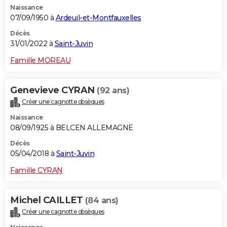
Naissance
City break
Voyage de noces
Climat
Destinations
Voyage nature
Forum
+
PHOTO
07/09/1950 à
Ardeuil-et-Montfauxelles
GUIDES D'ACHAT
Décès
31/01/2022 à
Saint-Juvin
BONS PLANS
Famille MOREAU
CARTE DE VOEUX
Genevieve CYRAN
(92 ans)
Carte Bonne année
Carte Pâques
Carte de Noël
Carte Saint-Valentin
Carte d'anniversaire
DICTIONNAIRE
Créer une cagnotte obsèques
Biographies
Expressions
Dictionnaire
Citations
Proverbes
PROGRAMME TV
Naissance
08/09/1925 à BELCEN ALLEMAGNE
COPAINS D'AVANT
Décès
05/04/2018 à
Saint-Juvin
Se connecter
Collèges
Universités
Service militaire
S'inscrire
Lycées
Primaires
Entreprises
Avis de recherche
AVIS DE DÉCÈS
Famille CYRAN
FORUM
Lifestyle
Sport
Television
Cinema
Bricolage
Culture
Auto
Voyage
Michel CAILLET
(84 ans)
Créer une cagnotte obsèques