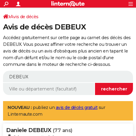
ACTUALITÉS
Connexion
S'inscrire
Avis de décès
Rechercher
Société
Education
Villes
Politique
Faits Divers
Monde
+
SPORT
Avis de décès DEBEUX
Football
Cyclisme
Forum
Coupe du monde 2026
Tennis
Rugby
CULTURE
Accédez gratuitement sur cette page au carnet des décès des
TNT
Cinéma
Musique
Programme TV
Streaming
Sorties cinéma
+
DEBEUX. Vous pouvez affiner votre recherche ou trouver un
FINANCE
avis de décès ou un avis d'obsèques plus ancien en tapant le
Impôts
Immobilier
Banque
Crédit
Retraite
Epargne
Risques naturels par ville
Assurance
AUTO
nom d'un défunt et/ou le nom ou le code postal d'une
commune dans le moteur de recherche ci-dessous.
Réserver un essai
Berlines
Forum auto
Essais
Citadines
SUV
+
HIGH-TECH
Meilleur smartphone
Ordinateurs
Guide high-tech
Mobiles
Internet
Jeux vidéo
+
BRICOLAGE
Aménagement intérieur
Cuisine
Jardinage
+
Forum
Extérieur
Salle de bains
Rangement
WEEK-END
Escapades
Expositions
Week-end nature
Guides de France
Patrimoine
Musées
+
LIFESTYLE
NOUVEAU :
publiez un
avis de décès gratuit
sur
Linternaute.com
Bien-être
Mode
+
Art de vivre
Loisirs
Modes de vie
SANTE
Daniele DEBEUX
Guide de la santé
Médicaments
+
Alimentation
Maladies
Sommeil
(77 ans)
VOYAGE