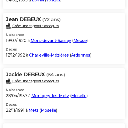
04/02/1993 à
Épinal
(
Vosges
)
Jean DEBEUX
(72 ans)
Créer une cagnotte obsèques
Naissance
19/07/1920 à
Mont-devant-Sassey
(
Meuse
)
Décès
17/12/1992 à
Charleville-Mézières
(
Ardennes
)
Jackie DEBEUX
(54 ans)
Créer une cagnotte obsèques
Naissance
28/04/1937 à
Montigny-lès-Metz
(
Moselle
)
Décès
22/11/1991 à
Metz
(
Moselle
)