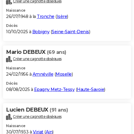
Créer une cagnotte obsèques
City break
Voyage de noces
Climat
Destinations
Voyage nature
Forum
+
PHOTO
Naissance
26/07/1948 à la
Tronche
(
Isère
)
GUIDES D'ACHAT
Décès
10/10/2025 à
Bobigny
(
Seine-Saint-Denis
)
BONS PLANS
CARTE DE VOEUX
Mario DEBEUX
(69 ans)
Carte Bonne année
Carte Pâques
Carte de Noël
Carte Saint-Valentin
Carte d'anniversaire
DICTIONNAIRE
Créer une cagnotte obsèques
Biographies
Expressions
Dictionnaire
Citations
Proverbes
PROGRAMME TV
Naissance
24/02/1956 à
Amnéville
(
Moselle
)
COPAINS D'AVANT
Décès
08/08/2025 à
Epagny Metz-Tessy
(
Haute-Savoie
)
Se connecter
Collèges
Universités
Service militaire
S'inscrire
Lycées
Primaires
Entreprises
Avis de recherche
AVIS DE DÉCÈS
FORUM
Lucien DEBEUX
(91 ans)
Lifestyle
Sport
Television
Cinema
Bricolage
Culture
Auto
Voyage
Créer une cagnotte obsèques
Naissance
30/07/1933 à
Viriat
(
Ain
)