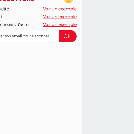
alité
Voir un exemple
rt
Voir un exemple
dossiers d'actu
Voir un exemple