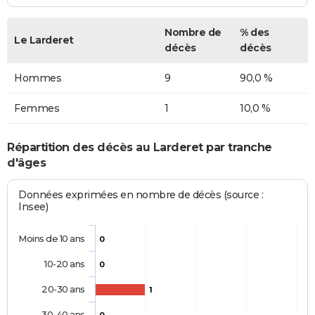
Nombre de
% des
Le Larderet
décès
décès
Hommes
9
90,0 %
Femmes
1
10,0 %
Répartition des décès au Larderet par tranche
d'âges
Données exprimées en nombre de décès (source :
Insee)
Moins de 10 ans
0
10-20 ans
0
20-30 ans
1
30-40 ans