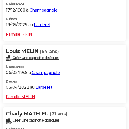
Naissance
City break
Voyage de noces
Climat
Destinations
Voyage nature
Forum
+
PHOTO
17/12/1968 à
Champagnole
GUIDES D'ACHAT
Décès
19/05/2025 au
Larderet
BONS PLANS
Famille PRIN
CARTE DE VOEUX
Louis MELIN
(64 ans)
Carte Bonne année
Carte Pâques
Carte de Noël
Carte Saint-Valentin
Carte d'anniversaire
DICTIONNAIRE
Créer une cagnotte obsèques
Biographies
Expressions
Dictionnaire
Citations
Proverbes
PROGRAMME TV
Naissance
06/02/1958 à
Champagnole
COPAINS D'AVANT
Décès
03/04/2022 au
Larderet
Se connecter
Collèges
Universités
Service militaire
S'inscrire
Lycées
Primaires
Entreprises
Avis de recherche
AVIS DE DÉCÈS
Famille MELIN
FORUM
Lifestyle
Sport
Television
Cinema
Bricolage
Culture
Auto
Voyage
Charly MATHIEU
(71 ans)
Créer une cagnotte obsèques