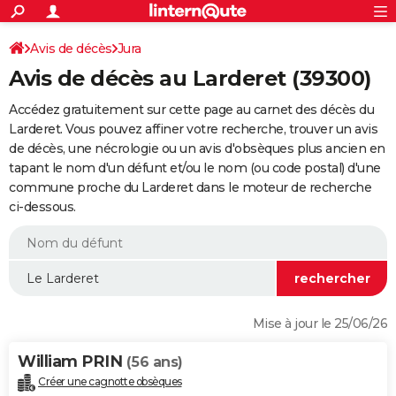
ACTUALITÉS
Connexion
S'inscrire
Avis de décès
Jura
Rechercher
Société
Education
Villes
Politique
Faits Divers
Monde
+
SPORT
Avis de décès au Larderet (39300)
Football
Cyclisme
Forum
Coupe du monde 2026
Tennis
Rugby
CULTURE
Accédez gratuitement sur cette page au carnet des décès du
TNT
Cinéma
Musique
Programme TV
Streaming
Sorties cinéma
+
Larderet. Vous pouvez affiner votre recherche, trouver un avis
FINANCE
de décès, une nécrologie ou un avis d'obsèques plus ancien en
Impôts
Immobilier
Banque
Crédit
Retraite
Epargne
Risques naturels par ville
Assurance
AUTO
tapant le nom d'un défunt et/ou le nom (ou code postal) d'une
commune proche du Larderet dans le moteur de recherche
Réserver un essai
Berlines
Forum auto
Essais
Citadines
SUV
+
HIGH-TECH
ci-dessous.
Meilleur smartphone
Ordinateurs
Guide high-tech
Mobiles
Internet
Jeux vidéo
+
BRICOLAGE
Aménagement intérieur
Cuisine
Jardinage
+
Forum
Extérieur
Salle de bains
Rangement
WEEK-END
Escapades
Expositions
Week-end nature
Guides de France
Patrimoine
Musées
+
LIFESTYLE
Mise à jour le 25/06/26
Bien-être
Mode
+
Art de vivre
Loisirs
Modes de vie
SANTE
William PRIN
(56 ans)
Guide de la santé
Médicaments
+
Alimentation
Maladies
Sommeil
VOYAGE
Créer une cagnotte obsèques