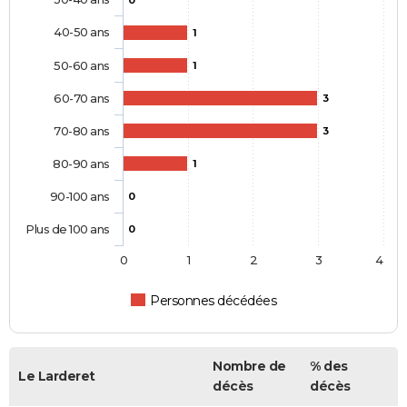
0
40-50 ans
1
50-60 ans
1
60-70 ans
3
70-80 ans
3
80-90 ans
1
90-100 ans
0
Plus de 100 ans
0
0
1
2
3
4
Personnes décédées
Nombre de
% des
Le Larderet
décès
décès