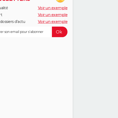
alité
Voir un exemple
rt
Voir un exemple
dossiers d'actu
Voir un exemple