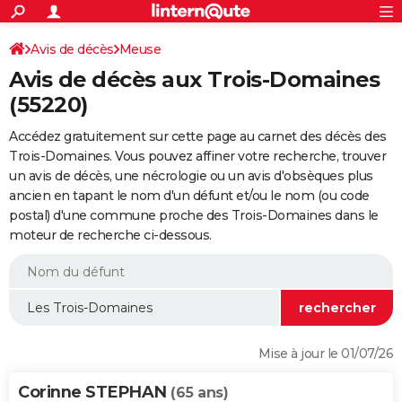
ACTUALITÉS
Connexion
S'inscrire
Avis de décès
Meuse
Rechercher
Société
Education
Villes
Politique
Faits Divers
Monde
+
SPORT
Avis de décès aux Trois-Domaines
Football
Cyclisme
Forum
Coupe du monde 2026
Tennis
Rugby
CULTURE
(55220)
TNT
Cinéma
Musique
Programme TV
Streaming
Sorties cinéma
+
FINANCE
Accédez gratuitement sur cette page au carnet des décès des
Trois-Domaines. Vous pouvez affiner votre recherche, trouver
Impôts
Immobilier
Banque
Crédit
Retraite
Epargne
Risques naturels par ville
Assurance
AUTO
un avis de décès, une nécrologie ou un avis d'obsèques plus
ancien en tapant le nom d'un défunt et/ou le nom (ou code
Réserver un essai
Berlines
Forum auto
Essais
Citadines
SUV
+
HIGH-TECH
postal) d'une commune proche des Trois-Domaines dans le
moteur de recherche ci-dessous.
Meilleur smartphone
Ordinateurs
Guide high-tech
Mobiles
Internet
Jeux vidéo
+
BRICOLAGE
Aménagement intérieur
Cuisine
Jardinage
+
Forum
Extérieur
Salle de bains
Rangement
WEEK-END
Escapades
Expositions
Week-end nature
Guides de France
Patrimoine
Musées
+
LIFESTYLE
Bien-être
Mode
+
Art de vivre
Loisirs
Modes de vie
SANTE
Mise à jour le 01/07/26
Guide de la santé
Médicaments
+
Alimentation
Maladies
Sommeil
VOYAGE
Corinne STEPHAN
(65 ans)