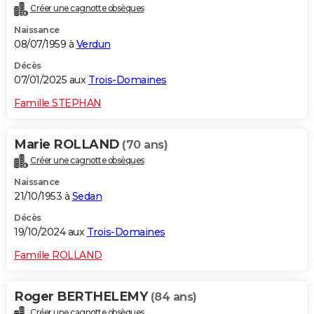
Créer une cagnotte obsèques
City break
Voyage de noces
Climat
Destinations
Voyage nature
Forum
+
PHOTO
Naissance
08/07/1959 à
Verdun
GUIDES D'ACHAT
Décès
BONS PLANS
07/01/2025 aux
Trois-Domaines
CARTE DE VOEUX
Famille STEPHAN
Carte Bonne année
Carte Pâques
Carte de Noël
Carte Saint-Valentin
Carte d'anniversaire
DICTIONNAIRE
Marie ROLLAND
(70 ans)
Biographies
Expressions
Dictionnaire
Citations
Proverbes
PROGRAMME TV
Créer une cagnotte obsèques
Naissance
COPAINS D'AVANT
21/10/1953 à
Sedan
Se connecter
Collèges
Universités
Service militaire
S'inscrire
Lycées
Primaires
Entreprises
Avis de recherche
AVIS DE DÉCÈS
Décès
19/10/2024 aux
Trois-Domaines
FORUM
Famille ROLLAND
Lifestyle
Sport
Television
Cinema
Bricolage
Culture
Auto
Voyage
Roger BERTHELEMY
(84 ans)
Créer une cagnotte obsèques