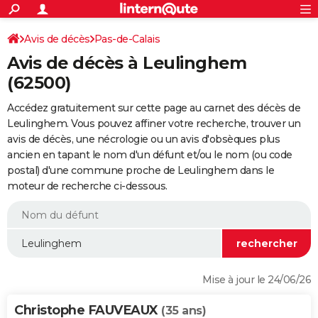
ACTUALITÉS
Connexion
S'inscrire
Avis de décès
Pas-de-Calais
Rechercher
Société
Education
Villes
Politique
Faits Divers
Monde
+
SPORT
Avis de décès à Leulinghem
Football
Cyclisme
Forum
Coupe du monde 2026
Tennis
Rugby
CULTURE
(62500)
TNT
Cinéma
Musique
Programme TV
Streaming
Sorties cinéma
+
FINANCE
Accédez gratuitement sur cette page au carnet des décès de
Leulinghem. Vous pouvez affiner votre recherche, trouver un
Impôts
Immobilier
Banque
Crédit
Retraite
Epargne
Risques naturels par ville
Assurance
AUTO
avis de décès, une nécrologie ou un avis d'obsèques plus
ancien en tapant le nom d'un défunt et/ou le nom (ou code
Réserver un essai
Berlines
Forum auto
Essais
Citadines
SUV
+
HIGH-TECH
postal) d'une commune proche de Leulinghem dans le
moteur de recherche ci-dessous.
Meilleur smartphone
Ordinateurs
Guide high-tech
Mobiles
Internet
Jeux vidéo
+
BRICOLAGE
Aménagement intérieur
Cuisine
Jardinage
+
Forum
Extérieur
Salle de bains
Rangement
WEEK-END
Escapades
Expositions
Week-end nature
Guides de France
Patrimoine
Musées
+
LIFESTYLE
Bien-être
Mode
+
Art de vivre
Loisirs
Modes de vie
SANTE
Mise à jour le 24/06/26
Guide de la santé
Médicaments
+
Alimentation
Maladies
Sommeil
VOYAGE
Christophe FAUVEAUX
(35 ans)