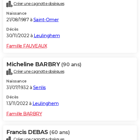
Créer une cagnotte obsèques
City break
Voyage de noces
Climat
Destinations
Voyage nature
Forum
+
PHOTO
Naissance
21/08/1987 à
Saint-Omer
GUIDES D'ACHAT
Décès
BONS PLANS
30/11/2022 à
Leulinghem
CARTE DE VOEUX
Famille FAUVEAUX
Carte Bonne année
Carte Pâques
Carte de Noël
Carte Saint-Valentin
Carte d'anniversaire
DICTIONNAIRE
Micheline BARBRY
(90 ans)
Biographies
Expressions
Dictionnaire
Citations
Proverbes
PROGRAMME TV
Créer une cagnotte obsèques
Naissance
COPAINS D'AVANT
31/07/1932 à
Senlis
Se connecter
Collèges
Universités
Service militaire
S'inscrire
Lycées
Primaires
Entreprises
Avis de recherche
AVIS DE DÉCÈS
Décès
13/11/2022 à
Leulinghem
FORUM
Famille BARBRY
Lifestyle
Sport
Television
Cinema
Bricolage
Culture
Auto
Voyage
Francis DEBAS
(60 ans)
Créer une cagnotte obsèques