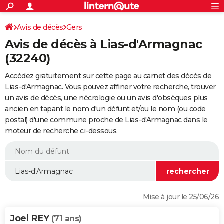
ACTUALITÉS
Connexion
S'inscrire
Avis de décès
Gers
Rechercher
Société
Education
Villes
Politique
Faits Divers
Monde
+
SPORT
Avis de décès à Lias-d'Armagnac
Football
Cyclisme
Forum
Coupe du monde 2026
Tennis
Rugby
CULTURE
(32240)
TNT
Cinéma
Musique
Programme TV
Streaming
Sorties cinéma
+
FINANCE
Accédez gratuitement sur cette page au carnet des décès de
Lias-d'Armagnac. Vous pouvez affiner votre recherche, trouver
Impôts
Immobilier
Banque
Crédit
Retraite
Epargne
Risques naturels par ville
Assurance
AUTO
un avis de décès, une nécrologie ou un avis d'obsèques plus
ancien en tapant le nom d'un défunt et/ou le nom (ou code
Réserver un essai
Berlines
Forum auto
Essais
Citadines
SUV
+
HIGH-TECH
postal) d'une commune proche de Lias-d'Armagnac dans le
moteur de recherche ci-dessous.
Meilleur smartphone
Ordinateurs
Guide high-tech
Mobiles
Internet
Jeux vidéo
+
BRICOLAGE
Aménagement intérieur
Cuisine
Jardinage
+
Forum
Extérieur
Salle de bains
Rangement
WEEK-END
Escapades
Expositions
Week-end nature
Guides de France
Patrimoine
Musées
+
LIFESTYLE
Bien-être
Mode
+
Art de vivre
Loisirs
Modes de vie
SANTE
Mise à jour le 25/06/26
Guide de la santé
Médicaments
+
Alimentation
Maladies
Sommeil
VOYAGE
Joel REY
(71 ans)