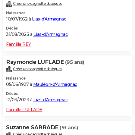
Créer une cagnotte obsèques
City break
Voyage de noces
Climat
Destinations
Voyage nature
Forum
+
PHOTO
Naissance
10/07/1952 à
Lias-d'Armagnac
GUIDES D'ACHAT
Décès
BONS PLANS
31/08/2023 à
Lias-d'Armagnac
CARTE DE VOEUX
Famille REY
Carte Bonne année
Carte Pâques
Carte de Noël
Carte Saint-Valentin
Carte d'anniversaire
DICTIONNAIRE
Raymonde LUFLADE
(95 ans)
Biographies
Expressions
Dictionnaire
Citations
Proverbes
PROGRAMME TV
Créer une cagnotte obsèques
Naissance
COPAINS D'AVANT
05/06/1927 à
Mauléon-d'Armagnac
Se connecter
Collèges
Universités
Service militaire
S'inscrire
Lycées
Primaires
Entreprises
Avis de recherche
AVIS DE DÉCÈS
Décès
12/03/2023 à
Lias-d'Armagnac
FORUM
Famille LUFLADE
Lifestyle
Sport
Television
Cinema
Bricolage
Culture
Auto
Voyage
Suzanne SARRADE
(91 ans)
Créer une cagnotte obsèques