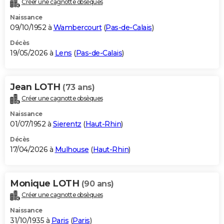
Créer une cagnotte obsèques
City break
Voyage de noces
Climat
Destinations
Voyage nature
Forum
+
PHOTO
Naissance
09/10/1952 à
Wambercourt
(
Pas-de-Calais
)
GUIDES D'ACHAT
Décès
19/05/2026 à
Lens
(
Pas-de-Calais
)
BONS PLANS
CARTE DE VOEUX
Jean LOTH
(73 ans)
Carte Bonne année
Carte Pâques
Carte de Noël
Carte Saint-Valentin
Carte d'anniversaire
DICTIONNAIRE
Créer une cagnotte obsèques
Biographies
Expressions
Dictionnaire
Citations
Proverbes
PROGRAMME TV
Naissance
01/07/1952 à
Sierentz
(
Haut-Rhin
)
COPAINS D'AVANT
Décès
17/04/2026 à
Mulhouse
(
Haut-Rhin
)
Se connecter
Collèges
Universités
Service militaire
S'inscrire
Lycées
Primaires
Entreprises
Avis de recherche
AVIS DE DÉCÈS
FORUM
Monique LOTH
(90 ans)
Lifestyle
Sport
Television
Cinema
Bricolage
Culture
Auto
Voyage
Créer une cagnotte obsèques
Naissance
31/10/1935 à
Paris
(
Paris
)