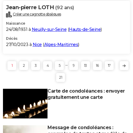
Jean-pierre LOTH
(92 ans)
Créer une cagnotte obsèques
Naissance
24/08/1931 à
Neuilly-sur-Seine
(
Hauts-de-Seine
)
Décès
27/10/2023 à
Nice
(
Alpes-Maritimes
)
...
1
2
3
4
5
9
13
16
17
21
Carte de condoléances : envoyer
gratuitement une carte
Message de condoléances :