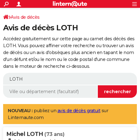
ACTUALITÉS
Connexion
S'inscrire
Avis de décès
Rechercher
Société
Education
Villes
Politique
Faits Divers
Monde
+
SPORT
Avis de décès LOTH
Football
Cyclisme
Forum
Coupe du monde 2026
Tennis
Rugby
CULTURE
Accédez gratuitement sur cette page au carnet des décès des
TNT
Cinéma
Musique
Programme TV
Streaming
Sorties cinéma
+
LOTH. Vous pouvez affiner votre recherche ou trouver un avis
FINANCE
de décès ou un avis d'obsèques plus ancien en tapant le nom
Impôts
Immobilier
Banque
Crédit
Retraite
Epargne
Risques naturels par ville
Assurance
AUTO
d'un défunt et/ou le nom ou le code postal d'une commune
dans le moteur de recherche ci-dessous.
Réserver un essai
Berlines
Forum auto
Essais
Citadines
SUV
+
HIGH-TECH
Meilleur smartphone
Ordinateurs
Guide high-tech
Mobiles
Internet
Jeux vidéo
+
BRICOLAGE
Aménagement intérieur
Cuisine
Jardinage
+
Forum
Extérieur
Salle de bains
Rangement
WEEK-END
Escapades
Expositions
Week-end nature
Guides de France
Patrimoine
Musées
+
LIFESTYLE
NOUVEAU :
publiez un
avis de décès gratuit
sur
Linternaute.com
Bien-être
Mode
+
Art de vivre
Loisirs
Modes de vie
SANTE
Michel LOTH
Guide de la santé
Médicaments
+
Alimentation
Maladies
Sommeil
(73 ans)
VOYAGE