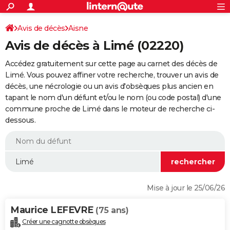
ACTUALITÉS
Connexion
S'inscrire
Avis de décès
Aisne
Rechercher
Société
Education
Villes
Politique
Faits Divers
Monde
+
SPORT
Avis de décès à Limé (02220)
Football
Cyclisme
Forum
Coupe du monde 2026
Tennis
Rugby
CULTURE
Accédez gratuitement sur cette page au carnet des décès de
TNT
Cinéma
Musique
Programme TV
Streaming
Sorties cinéma
+
Limé. Vous pouvez affiner votre recherche, trouver un avis de
FINANCE
décès, une nécrologie ou un avis d'obsèques plus ancien en
Impôts
Immobilier
Banque
Crédit
Retraite
Epargne
Risques naturels par ville
Assurance
AUTO
tapant le nom d'un défunt et/ou le nom (ou code postal) d'une
commune proche de Limé dans le moteur de recherche ci-
Réserver un essai
Berlines
Forum auto
Essais
Citadines
SUV
+
HIGH-TECH
dessous.
Meilleur smartphone
Ordinateurs
Guide high-tech
Mobiles
Internet
Jeux vidéo
+
BRICOLAGE
Aménagement intérieur
Cuisine
Jardinage
+
Forum
Extérieur
Salle de bains
Rangement
WEEK-END
Escapades
Expositions
Week-end nature
Guides de France
Patrimoine
Musées
+
LIFESTYLE
Mise à jour le 25/06/26
Bien-être
Mode
+
Art de vivre
Loisirs
Modes de vie
SANTE
Maurice LEFEVRE
(75 ans)
Guide de la santé
Médicaments
+
Alimentation
Maladies
Sommeil
VOYAGE
Créer une cagnotte obsèques