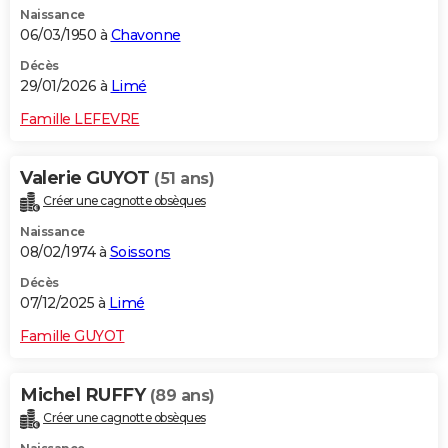
Naissance
City break
Voyage de noces
Climat
Destinations
Voyage nature
Forum
+
PHOTO
06/03/1950 à
Chavonne
GUIDES D'ACHAT
Décès
29/01/2026 à
Limé
BONS PLANS
Famille LEFEVRE
CARTE DE VOEUX
Valerie GUYOT
(51 ans)
Carte Bonne année
Carte Pâques
Carte de Noël
Carte Saint-Valentin
Carte d'anniversaire
DICTIONNAIRE
Créer une cagnotte obsèques
Biographies
Expressions
Dictionnaire
Citations
Proverbes
PROGRAMME TV
Naissance
08/02/1974 à
Soissons
COPAINS D'AVANT
Décès
07/12/2025 à
Limé
Se connecter
Collèges
Universités
Service militaire
S'inscrire
Lycées
Primaires
Entreprises
Avis de recherche
AVIS DE DÉCÈS
Famille GUYOT
FORUM
Lifestyle
Sport
Television
Cinema
Bricolage
Culture
Auto
Voyage
Michel RUFFY
(89 ans)
Créer une cagnotte obsèques