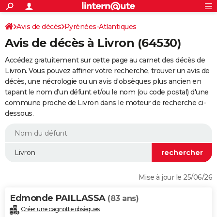
ACTUALITÉS
Connexion
S'inscrire
Avis de décès
Pyrénées-Atlantiques
Rechercher
Société
Education
Villes
Politique
Faits Divers
Monde
+
SPORT
Avis de décès à Livron (64530)
Football
Cyclisme
Forum
Coupe du monde 2026
Tennis
Rugby
CULTURE
Accédez gratuitement sur cette page au carnet des décès de
TNT
Cinéma
Musique
Programme TV
Streaming
Sorties cinéma
+
Livron. Vous pouvez affiner votre recherche, trouver un avis de
FINANCE
décès, une nécrologie ou un avis d'obsèques plus ancien en
Impôts
Immobilier
Banque
Crédit
Retraite
Epargne
Risques naturels par ville
Assurance
AUTO
tapant le nom d'un défunt et/ou le nom (ou code postal) d'une
commune proche de Livron dans le moteur de recherche ci-
Réserver un essai
Berlines
Forum auto
Essais
Citadines
SUV
+
HIGH-TECH
dessous.
Meilleur smartphone
Ordinateurs
Guide high-tech
Mobiles
Internet
Jeux vidéo
+
BRICOLAGE
Aménagement intérieur
Cuisine
Jardinage
+
Forum
Extérieur
Salle de bains
Rangement
WEEK-END
Escapades
Expositions
Week-end nature
Guides de France
Patrimoine
Musées
+
LIFESTYLE
Mise à jour le 25/06/26
Bien-être
Mode
+
Art de vivre
Loisirs
Modes de vie
SANTE
Edmonde PAILLASSA
(83 ans)
Guide de la santé
Médicaments
+
Alimentation
Maladies
Sommeil
VOYAGE
Créer une cagnotte obsèques