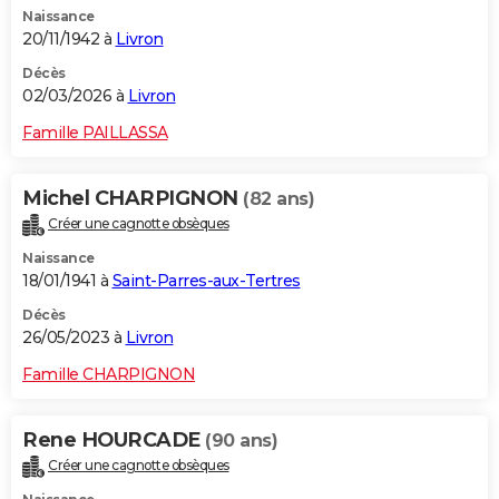
Naissance
City break
Voyage de noces
Climat
Destinations
Voyage nature
Forum
+
PHOTO
20/11/1942 à
Livron
GUIDES D'ACHAT
Décès
02/03/2026 à
Livron
BONS PLANS
Famille PAILLASSA
CARTE DE VOEUX
Michel CHARPIGNON
(82 ans)
Carte Bonne année
Carte Pâques
Carte de Noël
Carte Saint-Valentin
Carte d'anniversaire
DICTIONNAIRE
Créer une cagnotte obsèques
Biographies
Expressions
Dictionnaire
Citations
Proverbes
PROGRAMME TV
Naissance
18/01/1941 à
Saint-Parres-aux-Tertres
COPAINS D'AVANT
Décès
26/05/2023 à
Livron
Se connecter
Collèges
Universités
Service militaire
S'inscrire
Lycées
Primaires
Entreprises
Avis de recherche
AVIS DE DÉCÈS
Famille CHARPIGNON
FORUM
Lifestyle
Sport
Television
Cinema
Bricolage
Culture
Auto
Voyage
Rene HOURCADE
(90 ans)
Créer une cagnotte obsèques