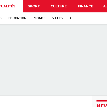
TUALITÉS
SPORT
CULTURE
FINANCE
A
S
EDUCATION
MONDE
VILLES
+
NEW