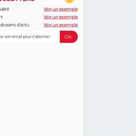
alité
Voir un exemple
rt
Voir un exemple
dossiers d'actu
Voir un exemple