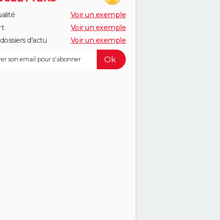
alité
Voir un exemple
rt
Voir un exemple
dossiers d'actu
Voir un exemple