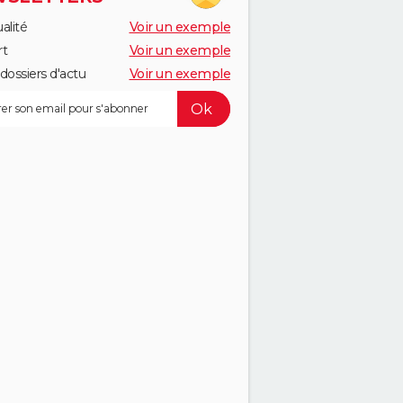
alité
Voir un exemple
rt
Voir un exemple
dossiers d'actu
Voir un exemple