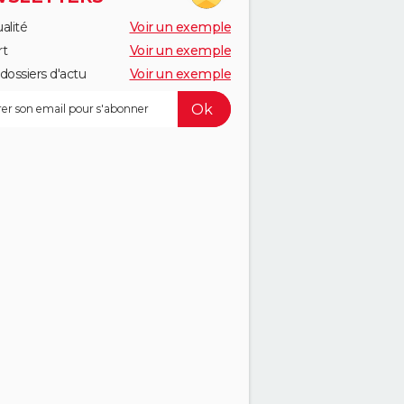
alité
Voir un exemple
rt
Voir un exemple
dossiers d'actu
Voir un exemple