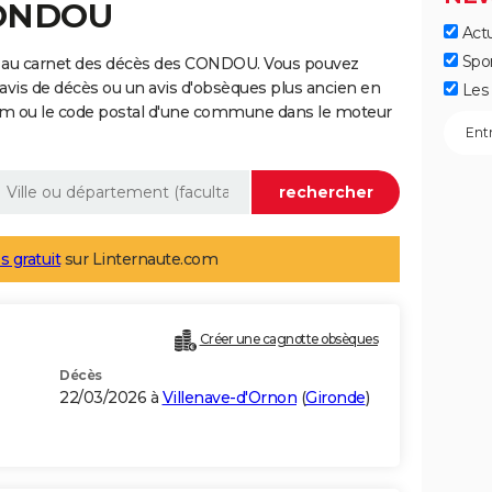
CONDOU
Actu
Spo
e au carnet des décès des CONDOU. Vous pouvez
 avis de décès ou un avis d'obsèques plus ancien en
Les 
nom ou le code postal d'une commune dans le moteur
s gratuit
sur Linternaute.com
Créer une cagnotte obsèques
Décès
22/03/2026 à
Villenave-d'Ornon
(
Gironde
)