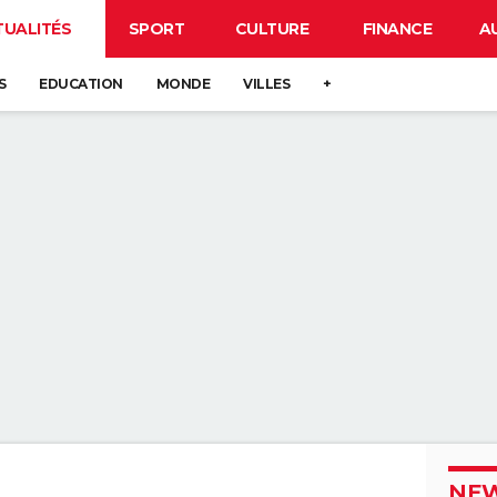
TUALITÉS
SPORT
CULTURE
FINANCE
A
S
EDUCATION
MONDE
VILLES
+
NEW