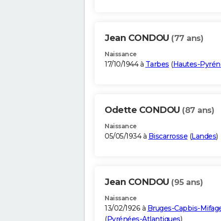
Jean CONDOU
(77 ans)
Naissance
17/10/1944 à
Tarbes
(
Hautes-Pyrén
Odette CONDOU
(87 ans)
Naissance
05/05/1934 à
Biscarrosse
(
Landes
)
Jean CONDOU
(95 ans)
Naissance
13/02/1926 à
Bruges-Capbis-Mifag
(
Pyrénées-Atlantiques
)