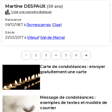
Martine DESPAUX
(59 ans)
Créer une cagnotte obsèques
Naissance
09/12/1957 à
Romescamps
(
Oise
)
Décès
21/03/2017 à
Villejuif
(
Val-de-Marne
)
1
2
3
4
5
6
Carte de condoléances : envoyer
gratuitement une carte
Message de condoléances :
exemples de textes et modèle de
courrier