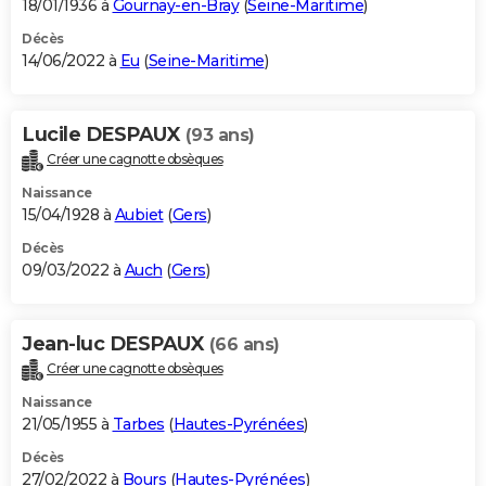
18/01/1936 à
Gournay-en-Bray
(
Seine-Maritime
)
Décès
14/06/2022 à
Eu
(
Seine-Maritime
)
Lucile DESPAUX
(93 ans)
Créer une cagnotte obsèques
Naissance
15/04/1928 à
Aubiet
(
Gers
)
Décès
09/03/2022 à
Auch
(
Gers
)
Jean-luc DESPAUX
(66 ans)
Créer une cagnotte obsèques
Naissance
21/05/1955 à
Tarbes
(
Hautes-Pyrénées
)
Décès
27/02/2022 à
Bours
(
Hautes-Pyrénées
)