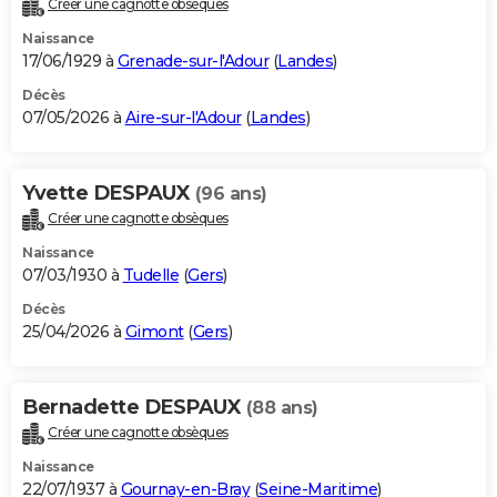
Créer une cagnotte obsèques
City break
Voyage de noces
Climat
Destinations
Voyage nature
Forum
+
PHOTO
Naissance
17/06/1929 à
Grenade-sur-l'Adour
(
Landes
)
GUIDES D'ACHAT
Décès
07/05/2026 à
Aire-sur-l'Adour
(
Landes
)
BONS PLANS
CARTE DE VOEUX
Yvette DESPAUX
(96 ans)
Carte Bonne année
Carte Pâques
Carte de Noël
Carte Saint-Valentin
Carte d'anniversaire
DICTIONNAIRE
Créer une cagnotte obsèques
Biographies
Expressions
Dictionnaire
Citations
Proverbes
PROGRAMME TV
Naissance
07/03/1930 à
Tudelle
(
Gers
)
COPAINS D'AVANT
Décès
25/04/2026 à
Gimont
(
Gers
)
Se connecter
Collèges
Universités
Service militaire
S'inscrire
Lycées
Primaires
Entreprises
Avis de recherche
AVIS DE DÉCÈS
FORUM
Bernadette DESPAUX
(88 ans)
Lifestyle
Sport
Television
Cinema
Bricolage
Culture
Auto
Voyage
Créer une cagnotte obsèques
Naissance
22/07/1937 à
Gournay-en-Bray
(
Seine-Maritime
)