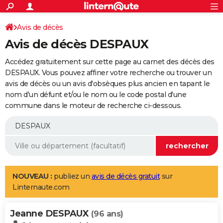
ACTUALITÉS
Connexion
S'inscrire
Avis de décès
Rechercher
Société
Education
Villes
Politique
Faits Divers
Monde
+
SPORT
Avis de décès DESPAUX
Football
Cyclisme
Forum
Coupe du monde 2026
Tennis
Rugby
CULTURE
Accédez gratuitement sur cette page au carnet des décès des
TNT
Cinéma
Musique
Programme TV
Streaming
Sorties cinéma
+
DESPAUX. Vous pouvez affiner votre recherche ou trouver un
FINANCE
avis de décès ou un avis d'obsèques plus ancien en tapant le
Impôts
Immobilier
Banque
Crédit
Retraite
Epargne
Risques naturels par ville
Assurance
AUTO
nom d'un défunt et/ou le nom ou le code postal d'une
commune dans le moteur de recherche ci-dessous.
Réserver un essai
Berlines
Forum auto
Essais
Citadines
SUV
+
HIGH-TECH
Meilleur smartphone
Ordinateurs
Guide high-tech
Mobiles
Internet
Jeux vidéo
+
BRICOLAGE
Aménagement intérieur
Cuisine
Jardinage
+
Forum
Extérieur
Salle de bains
Rangement
WEEK-END
Escapades
Expositions
Week-end nature
Guides de France
Patrimoine
Musées
+
LIFESTYLE
NOUVEAU :
publiez un
avis de décès gratuit
sur
Linternaute.com
Bien-être
Mode
+
Art de vivre
Loisirs
Modes de vie
SANTE
Jeanne DESPAUX
Guide de la santé
Médicaments
+
Alimentation
Maladies
Sommeil
(96 ans)
VOYAGE