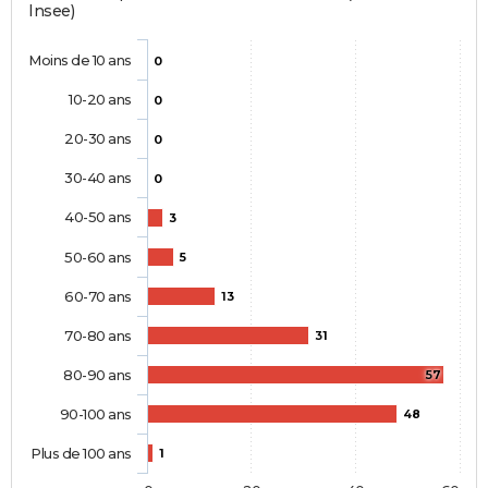
Insee)
Moins de 10 ans
0
10-20 ans
0
20-30 ans
0
30-40 ans
0
40-50 ans
3
50-60 ans
5
60-70 ans
13
70-80 ans
31
80-90 ans
57
90-100 ans
48
Plus de 100 ans
1