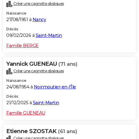
Créer une cagnotte obsèques
City break
Voyage de noces
Climat
Destinations
Voyage nature
Forum
+
PHOTO
Naissance
27/08/1951 à
Nancy
GUIDES D'ACHAT
Décès
BONS PLANS
09/02/2026 à
Saint-Martin
CARTE DE VOEUX
Famille BERGE
Carte Bonne année
Carte Pâques
Carte de Noël
Carte Saint-Valentin
Carte d'anniversaire
DICTIONNAIRE
Yannick GUENEAU
(71 ans)
Biographies
Expressions
Dictionnaire
Citations
Proverbes
PROGRAMME TV
Créer une cagnotte obsèques
Naissance
COPAINS D'AVANT
24/08/1954 à
Noirmoutier-en-l'Île
Se connecter
Collèges
Universités
Service militaire
S'inscrire
Lycées
Primaires
Entreprises
Avis de recherche
AVIS DE DÉCÈS
Décès
21/12/2025 à
Saint-Martin
FORUM
Famille GUENEAU
Lifestyle
Sport
Television
Cinema
Bricolage
Culture
Auto
Voyage
Etienne SZOSTAK
(61 ans)
Créer une cagnotte obsèques