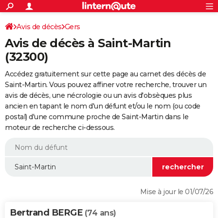
ACTUALITÉS
Connexion
S'inscrire
Avis de décès
Gers
Rechercher
Société
Education
Villes
Politique
Faits Divers
Monde
+
SPORT
Avis de décès à Saint-Martin
Football
Cyclisme
Forum
Coupe du monde 2026
Tennis
Rugby
CULTURE
(32300)
TNT
Cinéma
Musique
Programme TV
Streaming
Sorties cinéma
+
FINANCE
Accédez gratuitement sur cette page au carnet des décès de
Saint-Martin. Vous pouvez affiner votre recherche, trouver un
Impôts
Immobilier
Banque
Crédit
Retraite
Epargne
Risques naturels par ville
Assurance
AUTO
avis de décès, une nécrologie ou un avis d'obsèques plus
ancien en tapant le nom d'un défunt et/ou le nom (ou code
Réserver un essai
Berlines
Forum auto
Essais
Citadines
SUV
+
HIGH-TECH
postal) d'une commune proche de Saint-Martin dans le
moteur de recherche ci-dessous.
Meilleur smartphone
Ordinateurs
Guide high-tech
Mobiles
Internet
Jeux vidéo
+
BRICOLAGE
Aménagement intérieur
Cuisine
Jardinage
+
Forum
Extérieur
Salle de bains
Rangement
WEEK-END
Escapades
Expositions
Week-end nature
Guides de France
Patrimoine
Musées
+
LIFESTYLE
Bien-être
Mode
+
Art de vivre
Loisirs
Modes de vie
SANTE
Mise à jour le 01/07/26
Guide de la santé
Médicaments
+
Alimentation
Maladies
Sommeil
VOYAGE
Bertrand BERGE
(74 ans)