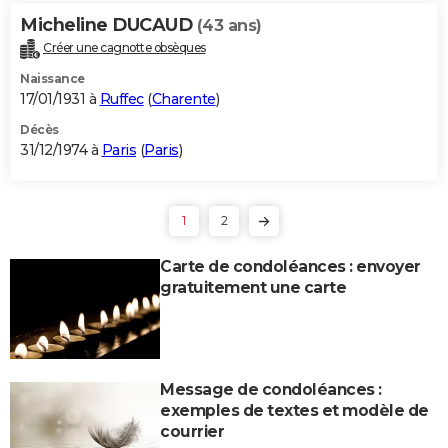
Micheline DUCAUD
(43 ans)
Créer une cagnotte obsèques
Naissance
17/01/1931 à
Ruffec
(
Charente
)
Décès
31/12/1974 à
Paris
(
Paris
)
1
2
Carte de condoléances : envoyer
gratuitement une carte
Message de condoléances :
exemples de textes et modèle de
courrier