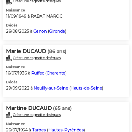
Créer une cagnotte obsèques
City break
Voyage de noces
Climat
Destinations
Voyage nature
Forum
+
PHOTO
Naissance
11/09/1949 à RABAT MAROC
GUIDES D'ACHAT
Décès
26/08/2025 à
Cenon
(
Gironde
)
BONS PLANS
CARTE DE VOEUX
Marie DUCAUD
(86 ans)
Carte Bonne année
Carte Pâques
Carte de Noël
Carte Saint-Valentin
Carte d'anniversaire
DICTIONNAIRE
Créer une cagnotte obsèques
Biographies
Expressions
Dictionnaire
Citations
Proverbes
PROGRAMME TV
Naissance
16/07/1936 à
Ruffec
(
Charente
)
COPAINS D'AVANT
Décès
29/09/2022 à
Neuilly-sur-Seine
(
Hauts-de-Seine
)
Se connecter
Collèges
Universités
Service militaire
S'inscrire
Lycées
Primaires
Entreprises
Avis de recherche
AVIS DE DÉCÈS
FORUM
Martine DUCAUD
(65 ans)
Lifestyle
Sport
Television
Cinema
Bricolage
Culture
Auto
Voyage
Créer une cagnotte obsèques
Naissance
26/07/1954 à
Tarbes
(
Hautes-Pyrénées
)