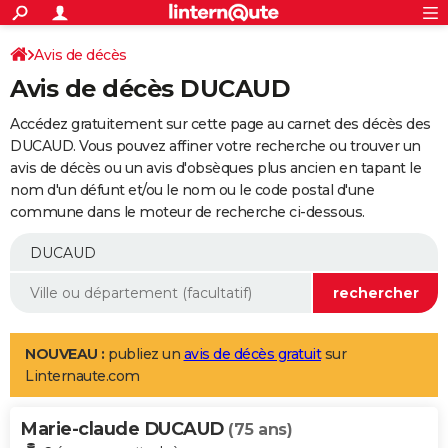
ACTUALITÉS
Connexion
S'inscrire
Avis de décès
Rechercher
Société
Education
Villes
Politique
Faits Divers
Monde
+
SPORT
Avis de décès DUCAUD
Football
Cyclisme
Forum
Coupe du monde 2026
Tennis
Rugby
CULTURE
Accédez gratuitement sur cette page au carnet des décès des
TNT
Cinéma
Musique
Programme TV
Streaming
Sorties cinéma
+
DUCAUD. Vous pouvez affiner votre recherche ou trouver un
FINANCE
avis de décès ou un avis d'obsèques plus ancien en tapant le
Impôts
Immobilier
Banque
Crédit
Retraite
Epargne
Risques naturels par ville
Assurance
AUTO
nom d'un défunt et/ou le nom ou le code postal d'une
commune dans le moteur de recherche ci-dessous.
Réserver un essai
Berlines
Forum auto
Essais
Citadines
SUV
+
HIGH-TECH
Meilleur smartphone
Ordinateurs
Guide high-tech
Mobiles
Internet
Jeux vidéo
+
BRICOLAGE
Aménagement intérieur
Cuisine
Jardinage
+
Forum
Extérieur
Salle de bains
Rangement
WEEK-END
Escapades
Expositions
Week-end nature
Guides de France
Patrimoine
Musées
+
LIFESTYLE
NOUVEAU :
publiez un
avis de décès gratuit
sur
Linternaute.com
Bien-être
Mode
+
Art de vivre
Loisirs
Modes de vie
SANTE
Marie-claude DUCAUD
Guide de la santé
Médicaments
+
Alimentation
Maladies
Sommeil
(75 ans)
VOYAGE