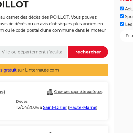
OILLOT
Actu
Spo
 au carnet des décès des POILLOT. Vous pouvez
 avis de décès ou un avis d'obsèques plus ancien en
Les 
nom ou le code postal d'une commune dans le moteur
s gratuit
sur Linternaute.com
ns)
Créer une cagnotte obsèques
Décès
12/04/2026 à
Saint-Dizier
(
Haute-Marne
)