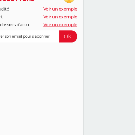
alité
Voir un exemple
rt
Voir un exemple
dossiers d'actu
Voir un exemple