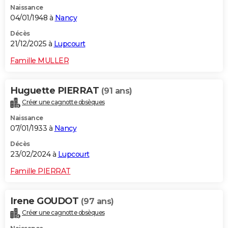
Naissance
City break
Voyage de noces
Climat
Destinations
Voyage nature
Forum
+
PHOTO
04/01/1948 à
Nancy
GUIDES D'ACHAT
Décès
21/12/2025 à
Lupcourt
BONS PLANS
Famille MULLER
CARTE DE VOEUX
Huguette PIERRAT
(91 ans)
Carte Bonne année
Carte Pâques
Carte de Noël
Carte Saint-Valentin
Carte d'anniversaire
DICTIONNAIRE
Créer une cagnotte obsèques
Biographies
Expressions
Dictionnaire
Citations
Proverbes
PROGRAMME TV
Naissance
07/01/1933 à
Nancy
COPAINS D'AVANT
Décès
23/02/2024 à
Lupcourt
Se connecter
Collèges
Universités
Service militaire
S'inscrire
Lycées
Primaires
Entreprises
Avis de recherche
AVIS DE DÉCÈS
Famille PIERRAT
FORUM
Lifestyle
Sport
Television
Cinema
Bricolage
Culture
Auto
Voyage
Irene GOUDOT
(97 ans)
Créer une cagnotte obsèques