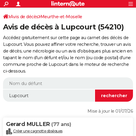
ACTUALITÉS
Connexion
S'inscrire
Avis de décès
Meurthe-et-Moselle
Rechercher
Société
Education
Villes
Politique
Faits Divers
Monde
+
SPORT
Avis de décès à Lupcourt (54210)
Football
Cyclisme
Forum
Coupe du monde 2026
Tennis
Rugby
CULTURE
Accédez gratuitement sur cette page au carnet des décès de
TNT
Cinéma
Musique
Programme TV
Streaming
Sorties cinéma
+
Lupcourt. Vous pouvez affiner votre recherche, trouver un avis
FINANCE
de décès, une nécrologie ou un avis d'obsèques plus ancien en
Impôts
Immobilier
Banque
Crédit
Retraite
Epargne
Risques naturels par ville
Assurance
AUTO
tapant le nom d'un défunt et/ou le nom (ou code postal) d'une
commune proche de Lupcourt dans le moteur de recherche
Réserver un essai
Berlines
Forum auto
Essais
Citadines
SUV
+
HIGH-TECH
ci-dessous.
Meilleur smartphone
Ordinateurs
Guide high-tech
Mobiles
Internet
Jeux vidéo
+
BRICOLAGE
Aménagement intérieur
Cuisine
Jardinage
+
Forum
Extérieur
Salle de bains
Rangement
WEEK-END
Escapades
Expositions
Week-end nature
Guides de France
Patrimoine
Musées
+
LIFESTYLE
Mise à jour le 01/07/26
Bien-être
Mode
+
Art de vivre
Loisirs
Modes de vie
SANTE
Gerard MULLER
(77 ans)
Guide de la santé
Médicaments
+
Alimentation
Maladies
Sommeil
VOYAGE
Créer une cagnotte obsèques