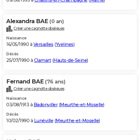
09/08/1995 à
Châlons-en-Champagne
(
Marne
)
Alexandra BAE
(0 an)
Créer une cagnotte obsèques
Naissance
16/05/1990 à
Versailles
(
Yvelines
)
Décès
25/07/1990 à
Clamart
(
Hauts-de-Seine
)
Fernand BAE
(76 ans)
Créer une cagnotte obsèques
Naissance
03/08/1913 à
Badonviller
(
Meurthe-et-Moselle
)
Décès
10/02/1990 à
Lunéville
(
Meurthe-et-Moselle
)