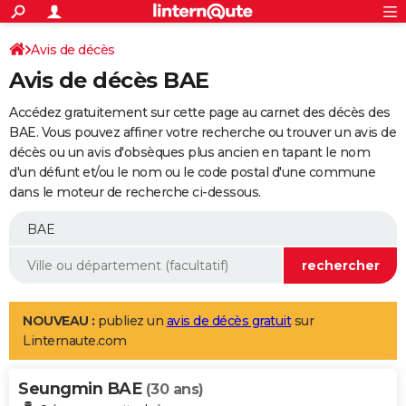
ACTUALITÉS
Connexion
S'inscrire
Avis de décès
Rechercher
Société
Education
Villes
Politique
Faits Divers
Monde
+
SPORT
Avis de décès BAE
Football
Cyclisme
Forum
Coupe du monde 2026
Tennis
Rugby
CULTURE
Accédez gratuitement sur cette page au carnet des décès des
TNT
Cinéma
Musique
Programme TV
Streaming
Sorties cinéma
+
BAE. Vous pouvez affiner votre recherche ou trouver un avis de
FINANCE
décès ou un avis d'obsèques plus ancien en tapant le nom
Impôts
Immobilier
Banque
Crédit
Retraite
Epargne
Risques naturels par ville
Assurance
AUTO
d'un défunt et/ou le nom ou le code postal d'une commune
dans le moteur de recherche ci-dessous.
Réserver un essai
Berlines
Forum auto
Essais
Citadines
SUV
+
HIGH-TECH
Meilleur smartphone
Ordinateurs
Guide high-tech
Mobiles
Internet
Jeux vidéo
+
BRICOLAGE
Aménagement intérieur
Cuisine
Jardinage
+
Forum
Extérieur
Salle de bains
Rangement
WEEK-END
Escapades
Expositions
Week-end nature
Guides de France
Patrimoine
Musées
+
LIFESTYLE
NOUVEAU :
publiez un
avis de décès gratuit
sur
Linternaute.com
Bien-être
Mode
+
Art de vivre
Loisirs
Modes de vie
SANTE
Seungmin BAE
Guide de la santé
Médicaments
+
Alimentation
Maladies
Sommeil
(30 ans)
VOYAGE