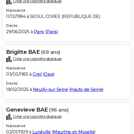
Créer une cagnotte obsèques
City break
Voyage de noces
Climat
Destinations
Voyage nature
Forum
+
PHOTO
Naissance
11/12/1994 à SEOUL COREE (REPUBLIQUE DE)
GUIDES D'ACHAT
Décès
29/06/2025 à
Paris
(
Paris
)
BONS PLANS
CARTE DE VOEUX
Brigitte BAE
(69 ans)
Carte Bonne année
Carte Pâques
Carte de Noël
Carte Saint-Valentin
Carte d'anniversaire
DICTIONNAIRE
Créer une cagnotte obsèques
Biographies
Expressions
Dictionnaire
Citations
Proverbes
PROGRAMME TV
Naissance
03/03/1955 à
Creil
(
Oise
)
COPAINS D'AVANT
Décès
19/02/2025 à
Neuilly-sur-Seine
(
Hauts-de-Seine
)
Se connecter
Collèges
Universités
Service militaire
S'inscrire
Lycées
Primaires
Entreprises
Avis de recherche
AVIS DE DÉCÈS
FORUM
Genevieve BAE
(96 ans)
Lifestyle
Sport
Television
Cinema
Bricolage
Culture
Auto
Voyage
Créer une cagnotte obsèques
Naissance
02/01/1929 à
Lunéville
(
Meurthe-et-Moselle
)