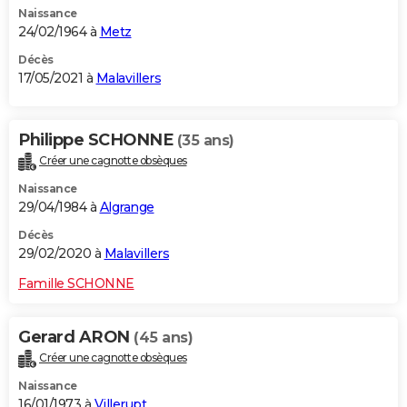
Naissance
City break
Voyage de noces
Climat
Destinations
Voyage nature
Forum
+
PHOTO
24/02/1964 à
Metz
GUIDES D'ACHAT
Décès
17/05/2021 à
Malavillers
BONS PLANS
CARTE DE VOEUX
Philippe SCHONNE
(35 ans)
Créer une cagnotte obsèques
Carte Bonne année
Carte Pâques
Carte de Noël
Carte Saint-Valentin
Carte d'anniversaire
DICTIONNAIRE
Naissance
Biographies
Expressions
Dictionnaire
Citations
Proverbes
29/04/1984 à
Algrange
PROGRAMME TV
Décès
COPAINS D'AVANT
29/02/2020 à
Malavillers
Se connecter
Collèges
Universités
Service militaire
S'inscrire
Lycées
Primaires
Entreprises
Avis de recherche
AVIS DE DÉCÈS
Famille SCHONNE
FORUM
Gerard ARON
(45 ans)
Lifestyle
Sport
Television
Cinema
Bricolage
Culture
Auto
Voyage
Créer une cagnotte obsèques
Naissance
16/01/1973 à
Villerupt