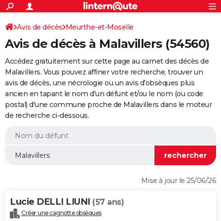
ACTUALITÉS
Connexion
S'inscrire
Avis de décès
Meurthe-et-Moselle
Rechercher
Société
Education
Villes
Politique
Faits Divers
Monde
+
SPORT
Avis de décès à Malavillers (54560)
Football
Cyclisme
Forum
Coupe du monde 2026
Tennis
Rugby
CULTURE
Accédez gratuitement sur cette page au carnet des décès de
TNT
Cinéma
Musique
Programme TV
Streaming
Sorties cinéma
+
Malavillers. Vous pouvez affiner votre recherche, trouver un
FINANCE
avis de décès, une nécrologie ou un avis d'obsèques plus
Impôts
Immobilier
Banque
Crédit
Retraite
Epargne
Risques naturels par ville
Assurance
AUTO
ancien en tapant le nom d'un défunt et/ou le nom (ou code
postal) d'une commune proche de Malavillers dans le moteur
Réserver un essai
Berlines
Forum auto
Essais
Citadines
SUV
+
HIGH-TECH
de recherche ci-dessous.
Meilleur smartphone
Ordinateurs
Guide high-tech
Mobiles
Internet
Jeux vidéo
+
BRICOLAGE
Aménagement intérieur
Cuisine
Jardinage
+
Forum
Extérieur
Salle de bains
Rangement
WEEK-END
Escapades
Expositions
Week-end nature
Guides de France
Patrimoine
Musées
+
LIFESTYLE
Mise à jour le 25/06/26
Bien-être
Mode
+
Art de vivre
Loisirs
Modes de vie
SANTE
Lucie DELLI LIUNI
(57 ans)
Guide de la santé
Médicaments
+
Alimentation
Maladies
Sommeil
VOYAGE
Créer une cagnotte obsèques