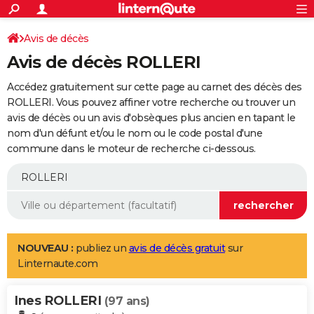
ACTUALITÉS
Connexion
S'inscrire
Avis de décès
Rechercher
Société
Education
Villes
Politique
Faits Divers
Monde
+
SPORT
Avis de décès ROLLERI
Football
Cyclisme
Forum
Coupe du monde 2026
Tennis
Rugby
CULTURE
Accédez gratuitement sur cette page au carnet des décès des
TNT
Cinéma
Musique
Programme TV
Streaming
Sorties cinéma
+
ROLLERI. Vous pouvez affiner votre recherche ou trouver un
FINANCE
avis de décès ou un avis d'obsèques plus ancien en tapant le
Impôts
Immobilier
Banque
Crédit
Retraite
Epargne
Risques naturels par ville
Assurance
AUTO
nom d'un défunt et/ou le nom ou le code postal d'une
commune dans le moteur de recherche ci-dessous.
Réserver un essai
Berlines
Forum auto
Essais
Citadines
SUV
+
HIGH-TECH
Meilleur smartphone
Ordinateurs
Guide high-tech
Mobiles
Internet
Jeux vidéo
+
BRICOLAGE
Aménagement intérieur
Cuisine
Jardinage
+
Forum
Extérieur
Salle de bains
Rangement
WEEK-END
Escapades
Expositions
Week-end nature
Guides de France
Patrimoine
Musées
+
LIFESTYLE
NOUVEAU :
publiez un
avis de décès gratuit
sur
Linternaute.com
Bien-être
Mode
+
Art de vivre
Loisirs
Modes de vie
SANTE
Ines ROLLERI
Guide de la santé
Médicaments
+
Alimentation
Maladies
Sommeil
(97 ans)
VOYAGE