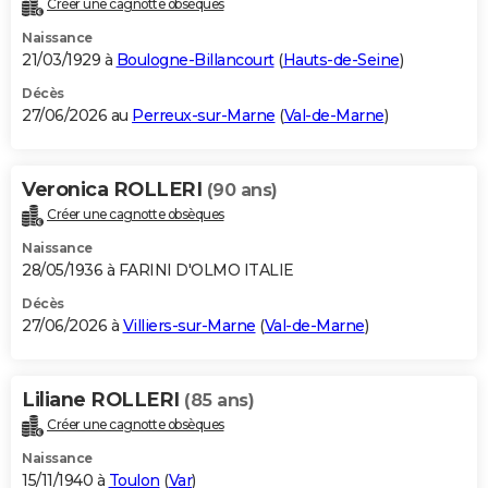
Créer une cagnotte obsèques
City break
Voyage de noces
Climat
Destinations
Voyage nature
Forum
+
PHOTO
Naissance
21/03/1929 à
Boulogne-Billancourt
(
Hauts-de-Seine
)
GUIDES D'ACHAT
Décès
27/06/2026 au
Perreux-sur-Marne
(
Val-de-Marne
)
BONS PLANS
CARTE DE VOEUX
Veronica ROLLERI
(90 ans)
Carte Bonne année
Carte Pâques
Carte de Noël
Carte Saint-Valentin
Carte d'anniversaire
DICTIONNAIRE
Créer une cagnotte obsèques
Biographies
Expressions
Dictionnaire
Citations
Proverbes
PROGRAMME TV
Naissance
28/05/1936 à FARINI D'OLMO ITALIE
COPAINS D'AVANT
Décès
27/06/2026 à
Villiers-sur-Marne
(
Val-de-Marne
)
Se connecter
Collèges
Universités
Service militaire
S'inscrire
Lycées
Primaires
Entreprises
Avis de recherche
AVIS DE DÉCÈS
FORUM
Liliane ROLLERI
(85 ans)
Lifestyle
Sport
Television
Cinema
Bricolage
Culture
Auto
Voyage
Créer une cagnotte obsèques
Naissance
15/11/1940 à
Toulon
(
Var
)