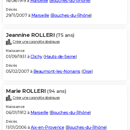
16/08/1919 à
Marseille
(
Bouches-du-Rhône
)
Décès
29/11/2007 à
Marseille
(
Bouches-du-Rhône
)
Jeannine ROLLERI
(75 ans)
Créer une cagnotte obsèques
Naissance
01/09/1931 à
Clichy
(
Hauts-de-Seine
)
Décès
05/02/2007 à
Beaumont-les-Nonains
(
Oise
)
Marie ROLLERI
(94 ans)
Créer une cagnotte obsèques
Naissance
06/01/1912 à
Marseille
(
Bouches-du-Rhône
)
Décès
11/01/2006 à
Aix-en-Provence
(
Bouches-du-Rhône
)