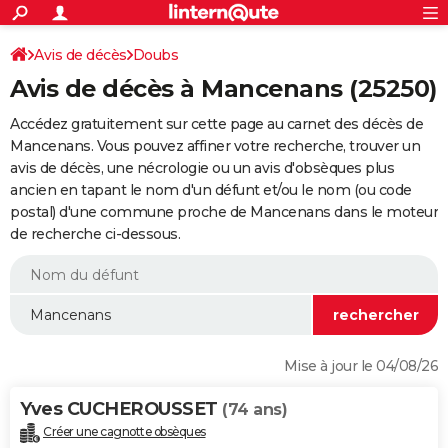
ACTUALITÉS
Connexion
S'inscrire
Avis de décès
Doubs
Rechercher
Société
Education
Villes
Politique
Faits Divers
Monde
+
SPORT
Avis de décès à Mancenans (25250)
Football
Cyclisme
Forum
Coupe du monde 2026
Tennis
Rugby
CULTURE
Accédez gratuitement sur cette page au carnet des décès de
TNT
Cinéma
Musique
Programme TV
Streaming
Sorties cinéma
+
Mancenans. Vous pouvez affiner votre recherche, trouver un
FINANCE
avis de décès, une nécrologie ou un avis d'obsèques plus
Impôts
Immobilier
Banque
Crédit
Retraite
Epargne
Risques naturels par ville
Assurance
AUTO
ancien en tapant le nom d'un défunt et/ou le nom (ou code
postal) d'une commune proche de Mancenans dans le moteur
Réserver un essai
Berlines
Forum auto
Essais
Citadines
SUV
+
HIGH-TECH
de recherche ci-dessous.
Meilleur smartphone
Ordinateurs
Guide high-tech
Mobiles
Internet
Jeux vidéo
+
BRICOLAGE
Aménagement intérieur
Cuisine
Jardinage
+
Forum
Extérieur
Salle de bains
Rangement
WEEK-END
Escapades
Expositions
Week-end nature
Guides de France
Patrimoine
Musées
+
LIFESTYLE
Mise à jour le 04/08/26
Bien-être
Mode
+
Art de vivre
Loisirs
Modes de vie
SANTE
Yves CUCHEROUSSET
(74 ans)
Guide de la santé
Médicaments
+
Alimentation
Maladies
Sommeil
VOYAGE
Créer une cagnotte obsèques