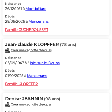
Naissance
City break
Voyage de noces
Climat
Destinations
Voyage nature
Forum
+
PHOTO
26/12/1951 à
Montbéliard
GUIDES D'ACHAT
Décès
29/06/2026 à
Mancenans
BONS PLANS
Famille CUCHEROUSSET
CARTE DE VOEUX
Jean-claude KLOPFFER
(78 ans)
Carte Bonne année
Carte Pâques
Carte de Noël
Carte Saint-Valentin
Carte d'anniversaire
DICTIONNAIRE
Créer une cagnotte obsèques
Biographies
Expressions
Dictionnaire
Citations
Proverbes
PROGRAMME TV
Naissance
03/09/1947 à l'
Isle-sur-le-Doubs
COPAINS D'AVANT
Décès
01/10/2025 à
Mancenans
Se connecter
Collèges
Universités
Service militaire
S'inscrire
Lycées
Primaires
Entreprises
Avis de recherche
AVIS DE DÉCÈS
Famille KLOPFFER
FORUM
Lifestyle
Sport
Television
Cinema
Bricolage
Culture
Auto
Voyage
Denise JEANNIN
(98 ans)
Créer une cagnotte obsèques