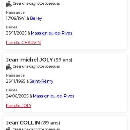
Créer une cagnotte obsèques
City break
Voyage de noces
Climat
Destinations
Voyage nature
Forum
+
PHOTO
Naissance
17/06/1941 à
Belley
GUIDES D'ACHAT
Décès
BONS PLANS
23/11/2025 à
Massignieu-de-Rives
CARTE DE VOEUX
Famille CHARVIN
Carte Bonne année
Carte Pâques
Carte de Noël
Carte Saint-Valentin
Carte d'anniversaire
DICTIONNAIRE
Jean-michel JOLY
(59 ans)
Biographies
Expressions
Dictionnaire
Citations
Proverbes
PROGRAMME TV
Créer une cagnotte obsèques
Naissance
COPAINS D'AVANT
23/11/1965 à
Saint-Rémy
Se connecter
Collèges
Universités
Service militaire
S'inscrire
Lycées
Primaires
Entreprises
Avis de recherche
AVIS DE DÉCÈS
Décès
24/06/2025 à
Massignieu-de-Rives
FORUM
Famille JOLY
Lifestyle
Sport
Television
Cinema
Bricolage
Culture
Auto
Voyage
Jean COLLIN
(89 ans)
Créer une cagnotte obsèques