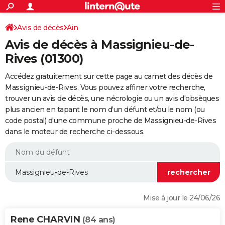
ACTUALITÉS
Connexion
S'inscrire
Avis de décès
Ain
Rechercher
Société
Education
Villes
Politique
Faits Divers
Monde
+
SPORT
Avis de décès à Massignieu-de-
Football
Cyclisme
Forum
Coupe du monde 2026
Tennis
Rugby
CULTURE
Rives (01300)
TNT
Cinéma
Musique
Programme TV
Streaming
Sorties cinéma
+
FINANCE
Accédez gratuitement sur cette page au carnet des décès de
Massignieu-de-Rives. Vous pouvez affiner votre recherche,
Impôts
Immobilier
Banque
Crédit
Retraite
Epargne
Risques naturels par ville
Assurance
AUTO
trouver un avis de décès, une nécrologie ou un avis d'obsèques
plus ancien en tapant le nom d'un défunt et/ou le nom (ou
Réserver un essai
Berlines
Forum auto
Essais
Citadines
SUV
+
HIGH-TECH
code postal) d'une commune proche de Massignieu-de-Rives
dans le moteur de recherche ci-dessous.
Meilleur smartphone
Ordinateurs
Guide high-tech
Mobiles
Internet
Jeux vidéo
+
BRICOLAGE
Aménagement intérieur
Cuisine
Jardinage
+
Forum
Extérieur
Salle de bains
Rangement
WEEK-END
Escapades
Expositions
Week-end nature
Guides de France
Patrimoine
Musées
+
LIFESTYLE
Bien-être
Mode
+
Art de vivre
Loisirs
Modes de vie
SANTE
Mise à jour le 24/06/26
Guide de la santé
Médicaments
+
Alimentation
Maladies
Sommeil
VOYAGE
Rene CHARVIN
(84 ans)