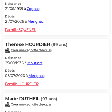
Naissance
City break
Voyage de noces
Climat
Destinations
Voyage nature
Forum
+
PHOTO
21/06/1939 à
Cognac
GUIDES D'ACHAT
Décès
21/07/2026 à
Mérignac
BONS PLANS
Famille SQUENEL
CARTE DE VOEUX
Therese HOURDIER
(89 ans)
Carte Bonne année
Carte Pâques
Carte de Noël
Carte Saint-Valentin
Carte d'anniversaire
DICTIONNAIRE
Créer une cagnotte obsèques
Biographies
Expressions
Dictionnaire
Citations
Proverbes
PROGRAMME TV
Naissance
25/08/1936 à
Moutiers
COPAINS D'AVANT
Décès
03/07/2026 à
Mérignac
Se connecter
Collèges
Universités
Service militaire
S'inscrire
Lycées
Primaires
Entreprises
Avis de recherche
AVIS DE DÉCÈS
Famille HOURDIER
FORUM
Lifestyle
Sport
Television
Cinema
Bricolage
Culture
Auto
Voyage
Marie DUTHEIL
(97 ans)
Créer une cagnotte obsèques