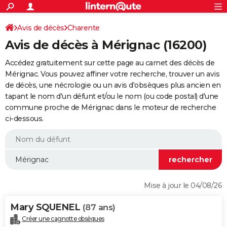
ACTUALITÉS
Connexion
S'inscrire
Avis de décès
Charente
Rechercher
Société
Education
Villes
Politique
Faits Divers
Monde
+
SPORT
Avis de décès à Mérignac (16200)
Football
Cyclisme
Forum
Coupe du monde 2026
Tennis
Rugby
CULTURE
Accédez gratuitement sur cette page au carnet des décès de
TNT
Cinéma
Musique
Programme TV
Streaming
Sorties cinéma
+
Mérignac. Vous pouvez affiner votre recherche, trouver un avis
FINANCE
de décès, une nécrologie ou un avis d'obsèques plus ancien en
Impôts
Immobilier
Banque
Crédit
Retraite
Epargne
Risques naturels par ville
Assurance
AUTO
tapant le nom d'un défunt et/ou le nom (ou code postal) d'une
commune proche de Mérignac dans le moteur de recherche
Réserver un essai
Berlines
Forum auto
Essais
Citadines
SUV
+
HIGH-TECH
ci-dessous.
Meilleur smartphone
Ordinateurs
Guide high-tech
Mobiles
Internet
Jeux vidéo
+
BRICOLAGE
Aménagement intérieur
Cuisine
Jardinage
+
Forum
Extérieur
Salle de bains
Rangement
WEEK-END
Escapades
Expositions
Week-end nature
Guides de France
Patrimoine
Musées
+
LIFESTYLE
Mise à jour le 04/08/26
Bien-être
Mode
+
Art de vivre
Loisirs
Modes de vie
SANTE
Mary SQUENEL
(87 ans)
Guide de la santé
Médicaments
+
Alimentation
Maladies
Sommeil
VOYAGE
Créer une cagnotte obsèques