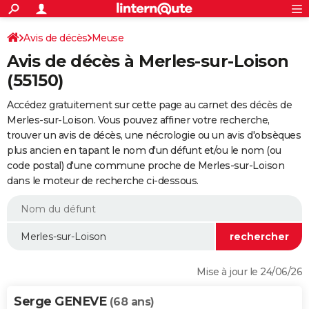
ACTUALITÉS
Connexion
S'inscrire
Avis de décès
Meuse
Rechercher
Société
Education
Villes
Politique
Faits Divers
Monde
+
SPORT
Avis de décès à Merles-sur-Loison
Football
Cyclisme
Forum
Coupe du monde 2026
Tennis
Rugby
CULTURE
(55150)
TNT
Cinéma
Musique
Programme TV
Streaming
Sorties cinéma
+
FINANCE
Accédez gratuitement sur cette page au carnet des décès de
Merles-sur-Loison. Vous pouvez affiner votre recherche,
Impôts
Immobilier
Banque
Crédit
Retraite
Epargne
Risques naturels par ville
Assurance
AUTO
trouver un avis de décès, une nécrologie ou un avis d'obsèques
plus ancien en tapant le nom d'un défunt et/ou le nom (ou
Réserver un essai
Berlines
Forum auto
Essais
Citadines
SUV
+
HIGH-TECH
code postal) d'une commune proche de Merles-sur-Loison
dans le moteur de recherche ci-dessous.
Meilleur smartphone
Ordinateurs
Guide high-tech
Mobiles
Internet
Jeux vidéo
+
BRICOLAGE
Aménagement intérieur
Cuisine
Jardinage
+
Forum
Extérieur
Salle de bains
Rangement
WEEK-END
Escapades
Expositions
Week-end nature
Guides de France
Patrimoine
Musées
+
LIFESTYLE
Bien-être
Mode
+
Art de vivre
Loisirs
Modes de vie
SANTE
Mise à jour le 24/06/26
Guide de la santé
Médicaments
+
Alimentation
Maladies
Sommeil
VOYAGE
Serge GENEVE
(68 ans)