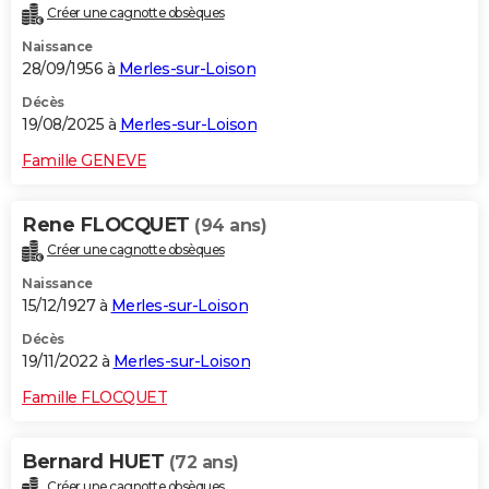
Créer une cagnotte obsèques
City break
Voyage de noces
Climat
Destinations
Voyage nature
Forum
+
PHOTO
Naissance
28/09/1956 à
Merles-sur-Loison
GUIDES D'ACHAT
Décès
BONS PLANS
19/08/2025 à
Merles-sur-Loison
CARTE DE VOEUX
Famille GENEVE
Carte Bonne année
Carte Pâques
Carte de Noël
Carte Saint-Valentin
Carte d'anniversaire
DICTIONNAIRE
Rene FLOCQUET
(94 ans)
Biographies
Expressions
Dictionnaire
Citations
Proverbes
PROGRAMME TV
Créer une cagnotte obsèques
Naissance
COPAINS D'AVANT
15/12/1927 à
Merles-sur-Loison
Se connecter
Collèges
Universités
Service militaire
S'inscrire
Lycées
Primaires
Entreprises
Avis de recherche
AVIS DE DÉCÈS
Décès
19/11/2022 à
Merles-sur-Loison
FORUM
Famille FLOCQUET
Lifestyle
Sport
Television
Cinema
Bricolage
Culture
Auto
Voyage
Bernard HUET
(72 ans)
Créer une cagnotte obsèques