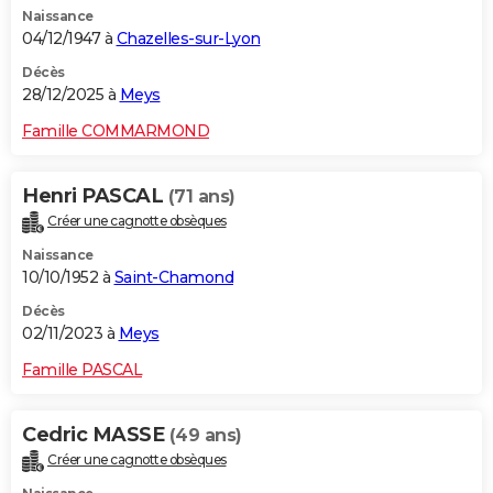
Naissance
City break
Voyage de noces
Climat
Destinations
Voyage nature
Forum
+
PHOTO
04/12/1947 à
Chazelles-sur-Lyon
GUIDES D'ACHAT
Décès
28/12/2025 à
Meys
BONS PLANS
Famille COMMARMOND
CARTE DE VOEUX
Henri PASCAL
(71 ans)
Carte Bonne année
Carte Pâques
Carte de Noël
Carte Saint-Valentin
Carte d'anniversaire
DICTIONNAIRE
Créer une cagnotte obsèques
Biographies
Expressions
Dictionnaire
Citations
Proverbes
PROGRAMME TV
Naissance
10/10/1952 à
Saint-Chamond
COPAINS D'AVANT
Décès
02/11/2023 à
Meys
Se connecter
Collèges
Universités
Service militaire
S'inscrire
Lycées
Primaires
Entreprises
Avis de recherche
AVIS DE DÉCÈS
Famille PASCAL
FORUM
Lifestyle
Sport
Television
Cinema
Bricolage
Culture
Auto
Voyage
Cedric MASSE
(49 ans)
Créer une cagnotte obsèques