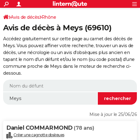
ACTUALITÉS
Connexion
S'inscrire
Avis de décès
Rhône
Rechercher
Société
Education
Villes
Politique
Faits Divers
Monde
+
SPORT
Avis de décès à Meys (69610)
Football
Cyclisme
Forum
Coupe du monde 2026
Tennis
Rugby
CULTURE
Accédez gratuitement sur cette page au carnet des décès de
TNT
Cinéma
Musique
Programme TV
Streaming
Sorties cinéma
+
Meys. Vous pouvez affiner votre recherche, trouver un avis de
FINANCE
décès, une nécrologie ou un avis d'obsèques plus ancien en
Impôts
Immobilier
Banque
Crédit
Retraite
Epargne
Risques naturels par ville
Assurance
AUTO
tapant le nom d'un défunt et/ou le nom (ou code postal) d'une
commune proche de Meys dans le moteur de recherche ci-
Réserver un essai
Berlines
Forum auto
Essais
Citadines
SUV
+
HIGH-TECH
dessous.
Meilleur smartphone
Ordinateurs
Guide high-tech
Mobiles
Internet
Jeux vidéo
+
BRICOLAGE
Aménagement intérieur
Cuisine
Jardinage
+
Forum
Extérieur
Salle de bains
Rangement
WEEK-END
Escapades
Expositions
Week-end nature
Guides de France
Patrimoine
Musées
+
LIFESTYLE
Mise à jour le 25/06/26
Bien-être
Mode
+
Art de vivre
Loisirs
Modes de vie
SANTE
Daniel COMMARMOND
(78 ans)
Guide de la santé
Médicaments
+
Alimentation
Maladies
Sommeil
VOYAGE
Créer une cagnotte obsèques