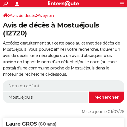
ACTUALITÉS
Connexion
S'inscrire
Avis de décès
Aveyron
Rechercher
Société
Education
Villes
Politique
Faits Divers
Monde
+
SPORT
Avis de décès à Mostuéjouls
Football
Cyclisme
Forum
Coupe du monde 2026
Tennis
Rugby
CULTURE
(12720)
TNT
Cinéma
Musique
Programme TV
Streaming
Sorties cinéma
+
FINANCE
Accédez gratuitement sur cette page au carnet des décès de
Mostuéjouls. Vous pouvez affiner votre recherche, trouver un
Impôts
Immobilier
Banque
Crédit
Retraite
Epargne
Risques naturels par ville
Assurance
AUTO
avis de décès, une nécrologie ou un avis d'obsèques plus
ancien en tapant le nom d'un défunt et/ou le nom (ou code
Réserver un essai
Berlines
Forum auto
Essais
Citadines
SUV
+
HIGH-TECH
postal) d'une commune proche de Mostuéjouls dans le
moteur de recherche ci-dessous.
Meilleur smartphone
Ordinateurs
Guide high-tech
Mobiles
Internet
Jeux vidéo
+
BRICOLAGE
Aménagement intérieur
Cuisine
Jardinage
+
Forum
Extérieur
Salle de bains
Rangement
WEEK-END
Escapades
Expositions
Week-end nature
Guides de France
Patrimoine
Musées
+
LIFESTYLE
Bien-être
Mode
+
Art de vivre
Loisirs
Modes de vie
SANTE
Mise à jour le 01/07/26
Guide de la santé
Médicaments
+
Alimentation
Maladies
Sommeil
VOYAGE
Laure GROS
(60 ans)