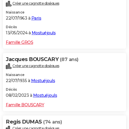
Créer une cagnotte obsèques
City break
Voyage de noces
Climat
Destinations
Voyage nature
Forum
+
PHOTO
Naissance
22/07/1963 à
Paris
GUIDES D'ACHAT
Décès
BONS PLANS
13/05/2024 à
Mostuéjouls
CARTE DE VOEUX
Famille GROS
Carte Bonne année
Carte Pâques
Carte de Noël
Carte Saint-Valentin
Carte d'anniversaire
DICTIONNAIRE
Jacques BOUSCARY
(87 ans)
Biographies
Expressions
Dictionnaire
Citations
Proverbes
PROGRAMME TV
Créer une cagnotte obsèques
Naissance
COPAINS D'AVANT
22/07/1935 à
Mostuéjouls
Se connecter
Collèges
Universités
Service militaire
S'inscrire
Lycées
Primaires
Entreprises
Avis de recherche
AVIS DE DÉCÈS
Décès
08/02/2023 à
Mostuéjouls
FORUM
Famille BOUSCARY
Lifestyle
Sport
Television
Cinema
Bricolage
Culture
Auto
Voyage
Regis DUMAS
(74 ans)
Créer une cagnotte obsèques