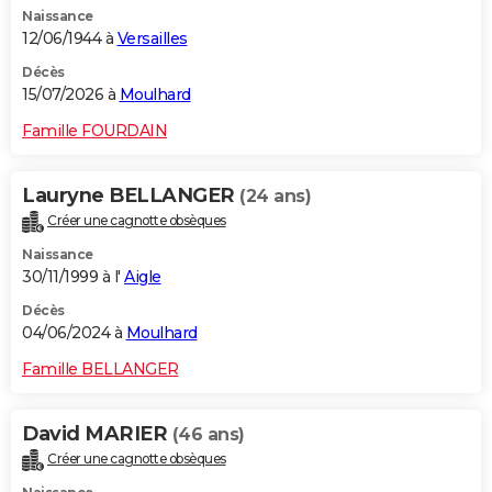
Naissance
City break
Voyage de noces
Climat
Destinations
Voyage nature
Forum
+
PHOTO
12/06/1944 à
Versailles
GUIDES D'ACHAT
Décès
15/07/2026 à
Moulhard
BONS PLANS
Famille FOURDAIN
CARTE DE VOEUX
Lauryne BELLANGER
(24 ans)
Carte Bonne année
Carte Pâques
Carte de Noël
Carte Saint-Valentin
Carte d'anniversaire
DICTIONNAIRE
Créer une cagnotte obsèques
Biographies
Expressions
Dictionnaire
Citations
Proverbes
PROGRAMME TV
Naissance
30/11/1999 à l'
Aigle
COPAINS D'AVANT
Décès
04/06/2024 à
Moulhard
Se connecter
Collèges
Universités
Service militaire
S'inscrire
Lycées
Primaires
Entreprises
Avis de recherche
AVIS DE DÉCÈS
Famille BELLANGER
FORUM
Lifestyle
Sport
Television
Cinema
Bricolage
Culture
Auto
Voyage
David MARIER
(46 ans)
Créer une cagnotte obsèques