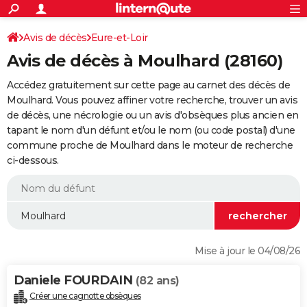
ACTUALITÉS
Connexion
S'inscrire
Avis de décès
Eure-et-Loir
Rechercher
Société
Education
Villes
Politique
Faits Divers
Monde
+
SPORT
Avis de décès à Moulhard (28160)
Football
Cyclisme
Forum
Coupe du monde 2026
Tennis
Rugby
CULTURE
Accédez gratuitement sur cette page au carnet des décès de
TNT
Cinéma
Musique
Programme TV
Streaming
Sorties cinéma
+
Moulhard. Vous pouvez affiner votre recherche, trouver un avis
FINANCE
de décès, une nécrologie ou un avis d'obsèques plus ancien en
Impôts
Immobilier
Banque
Crédit
Retraite
Epargne
Risques naturels par ville
Assurance
AUTO
tapant le nom d'un défunt et/ou le nom (ou code postal) d'une
commune proche de Moulhard dans le moteur de recherche
Réserver un essai
Berlines
Forum auto
Essais
Citadines
SUV
+
HIGH-TECH
ci-dessous.
Meilleur smartphone
Ordinateurs
Guide high-tech
Mobiles
Internet
Jeux vidéo
+
BRICOLAGE
Aménagement intérieur
Cuisine
Jardinage
+
Forum
Extérieur
Salle de bains
Rangement
WEEK-END
Escapades
Expositions
Week-end nature
Guides de France
Patrimoine
Musées
+
LIFESTYLE
Mise à jour le 04/08/26
Bien-être
Mode
+
Art de vivre
Loisirs
Modes de vie
SANTE
Daniele FOURDAIN
(82 ans)
Guide de la santé
Médicaments
+
Alimentation
Maladies
Sommeil
VOYAGE
Créer une cagnotte obsèques