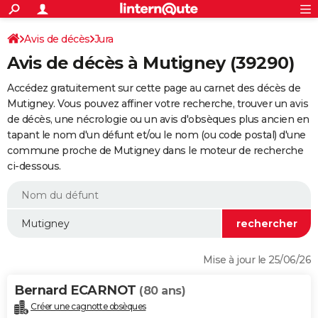
ACTUALITÉS
Connexion
S'inscrire
Avis de décès
Jura
Rechercher
Société
Education
Villes
Politique
Faits Divers
Monde
+
SPORT
Avis de décès à Mutigney (39290)
Football
Cyclisme
Forum
Coupe du monde 2026
Tennis
Rugby
CULTURE
Accédez gratuitement sur cette page au carnet des décès de
TNT
Cinéma
Musique
Programme TV
Streaming
Sorties cinéma
+
Mutigney. Vous pouvez affiner votre recherche, trouver un avis
FINANCE
de décès, une nécrologie ou un avis d'obsèques plus ancien en
Impôts
Immobilier
Banque
Crédit
Retraite
Epargne
Risques naturels par ville
Assurance
AUTO
tapant le nom d'un défunt et/ou le nom (ou code postal) d'une
commune proche de Mutigney dans le moteur de recherche
Réserver un essai
Berlines
Forum auto
Essais
Citadines
SUV
+
HIGH-TECH
ci-dessous.
Meilleur smartphone
Ordinateurs
Guide high-tech
Mobiles
Internet
Jeux vidéo
+
BRICOLAGE
Aménagement intérieur
Cuisine
Jardinage
+
Forum
Extérieur
Salle de bains
Rangement
WEEK-END
Escapades
Expositions
Week-end nature
Guides de France
Patrimoine
Musées
+
LIFESTYLE
Mise à jour le 25/06/26
Bien-être
Mode
+
Art de vivre
Loisirs
Modes de vie
SANTE
Bernard ECARNOT
(80 ans)
Guide de la santé
Médicaments
+
Alimentation
Maladies
Sommeil
VOYAGE
Créer une cagnotte obsèques