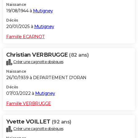
Naissance
City break
Voyage de noces
Climat
Destinations
Voyage nature
Forum
+
PHOTO
19/08/1944 à
Mutigney
GUIDES D'ACHAT
Décès
20/01/2025 à
Mutigney
BONS PLANS
Famille ECARNOT
CARTE DE VOEUX
Christian VERBRUGGE
(82 ans)
Carte Bonne année
Carte Pâques
Carte de Noël
Carte Saint-Valentin
Carte d'anniversaire
DICTIONNAIRE
Créer une cagnotte obsèques
Biographies
Expressions
Dictionnaire
Citations
Proverbes
PROGRAMME TV
Naissance
26/10/1939 à DEPARTEMENT D'ORAN
COPAINS D'AVANT
Décès
07/03/2022 à
Mutigney
Se connecter
Collèges
Universités
Service militaire
S'inscrire
Lycées
Primaires
Entreprises
Avis de recherche
AVIS DE DÉCÈS
Famille VERBRUGGE
FORUM
Lifestyle
Sport
Television
Cinema
Bricolage
Culture
Auto
Voyage
Yvette VOILLET
(92 ans)
Créer une cagnotte obsèques