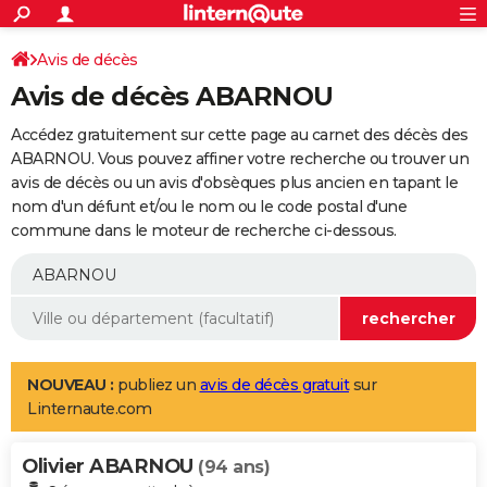
ACTUALITÉS
Connexion
S'inscrire
Avis de décès
Rechercher
Société
Education
Villes
Politique
Faits Divers
Monde
+
SPORT
Avis de décès ABARNOU
Football
Cyclisme
Forum
Coupe du monde 2026
Tennis
Rugby
CULTURE
Accédez gratuitement sur cette page au carnet des décès des
TNT
Cinéma
Musique
Programme TV
Streaming
Sorties cinéma
+
ABARNOU. Vous pouvez affiner votre recherche ou trouver un
FINANCE
avis de décès ou un avis d'obsèques plus ancien en tapant le
Impôts
Immobilier
Banque
Crédit
Retraite
Epargne
Risques naturels par ville
Assurance
AUTO
nom d'un défunt et/ou le nom ou le code postal d'une
commune dans le moteur de recherche ci-dessous.
Réserver un essai
Berlines
Forum auto
Essais
Citadines
SUV
+
HIGH-TECH
Meilleur smartphone
Ordinateurs
Guide high-tech
Mobiles
Internet
Jeux vidéo
+
BRICOLAGE
Aménagement intérieur
Cuisine
Jardinage
+
Forum
Extérieur
Salle de bains
Rangement
WEEK-END
Escapades
Expositions
Week-end nature
Guides de France
Patrimoine
Musées
+
LIFESTYLE
NOUVEAU :
publiez un
avis de décès gratuit
sur
Linternaute.com
Bien-être
Mode
+
Art de vivre
Loisirs
Modes de vie
SANTE
Olivier ABARNOU
Guide de la santé
Médicaments
+
Alimentation
Maladies
Sommeil
(94 ans)
VOYAGE