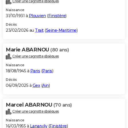
Créer une cagnotte obsèques
City break
Voyage de noces
Climat
Destinations
Voyage nature
Forum
+
PHOTO
Naissance
31/10/1931 à
Plouvien
(
Finistère
)
GUIDES D'ACHAT
Décès
23/02/2026 au
Trait
(
Seine-Maritime
)
BONS PLANS
CARTE DE VOEUX
Marie ABARNOU
(80 ans)
Carte Bonne année
Carte Pâques
Carte de Noël
Carte Saint-Valentin
Carte d'anniversaire
DICTIONNAIRE
Créer une cagnotte obsèques
Biographies
Expressions
Dictionnaire
Citations
Proverbes
PROGRAMME TV
Naissance
18/08/1945 à
Paris
(
Paris
)
COPAINS D'AVANT
Décès
06/09/2025 à
Gex
(
Ain
)
Se connecter
Collèges
Universités
Service militaire
S'inscrire
Lycées
Primaires
Entreprises
Avis de recherche
AVIS DE DÉCÈS
FORUM
Marcel ABARNOU
(70 ans)
Lifestyle
Sport
Television
Cinema
Bricolage
Culture
Auto
Voyage
Créer une cagnotte obsèques
Naissance
16/03/1955 à
Lanarvily
(
Finistère
)