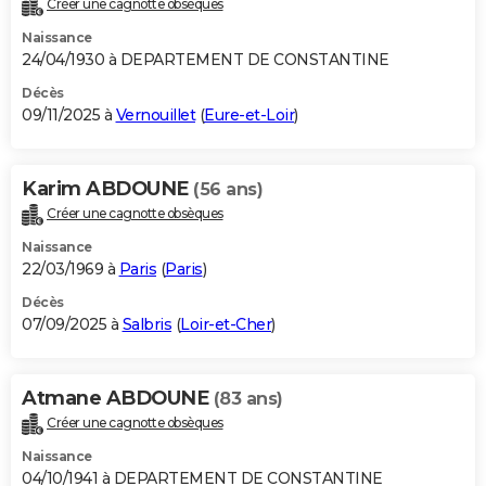
Créer une cagnotte obsèques
City break
Voyage de noces
Climat
Destinations
Voyage nature
Forum
+
PHOTO
Naissance
24/04/1930 à DEPARTEMENT DE CONSTANTINE
GUIDES D'ACHAT
Décès
09/11/2025 à
Vernouillet
(
Eure-et-Loir
)
BONS PLANS
CARTE DE VOEUX
Karim ABDOUNE
(56 ans)
Carte Bonne année
Carte Pâques
Carte de Noël
Carte Saint-Valentin
Carte d'anniversaire
DICTIONNAIRE
Créer une cagnotte obsèques
Biographies
Expressions
Dictionnaire
Citations
Proverbes
PROGRAMME TV
Naissance
22/03/1969 à
Paris
(
Paris
)
COPAINS D'AVANT
Décès
07/09/2025 à
Salbris
(
Loir-et-Cher
)
Se connecter
Collèges
Universités
Service militaire
S'inscrire
Lycées
Primaires
Entreprises
Avis de recherche
AVIS DE DÉCÈS
FORUM
Atmane ABDOUNE
(83 ans)
Lifestyle
Sport
Television
Cinema
Bricolage
Culture
Auto
Voyage
Créer une cagnotte obsèques
Naissance
04/10/1941 à DEPARTEMENT DE CONSTANTINE