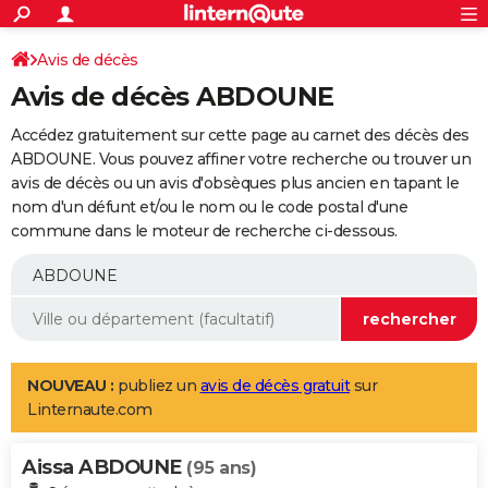
ACTUALITÉS
Connexion
S'inscrire
Avis de décès
Rechercher
Société
Education
Villes
Politique
Faits Divers
Monde
+
SPORT
Avis de décès ABDOUNE
Football
Cyclisme
Forum
Coupe du monde 2026
Tennis
Rugby
CULTURE
Accédez gratuitement sur cette page au carnet des décès des
TNT
Cinéma
Musique
Programme TV
Streaming
Sorties cinéma
+
ABDOUNE. Vous pouvez affiner votre recherche ou trouver un
FINANCE
avis de décès ou un avis d'obsèques plus ancien en tapant le
Impôts
Immobilier
Banque
Crédit
Retraite
Epargne
Risques naturels par ville
Assurance
AUTO
nom d'un défunt et/ou le nom ou le code postal d'une
commune dans le moteur de recherche ci-dessous.
Réserver un essai
Berlines
Forum auto
Essais
Citadines
SUV
+
HIGH-TECH
Meilleur smartphone
Ordinateurs
Guide high-tech
Mobiles
Internet
Jeux vidéo
+
BRICOLAGE
Aménagement intérieur
Cuisine
Jardinage
+
Forum
Extérieur
Salle de bains
Rangement
WEEK-END
Escapades
Expositions
Week-end nature
Guides de France
Patrimoine
Musées
+
LIFESTYLE
NOUVEAU :
publiez un
avis de décès gratuit
sur
Linternaute.com
Bien-être
Mode
+
Art de vivre
Loisirs
Modes de vie
SANTE
Aissa ABDOUNE
Guide de la santé
Médicaments
+
Alimentation
Maladies
Sommeil
(95 ans)
VOYAGE