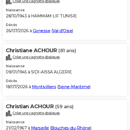
Créer une cagnotte obsèques
City break
Voyage de noces
Climat
Destinations
Voyage nature
Forum
+
PHOTO
Naissance
28/10/1943 à HAMMAM LIF TUNISIE
GUIDES D'ACHAT
Décès
26/07/2026 à
Gonesse
(
Val-d'Oise
)
BONS PLANS
CARTE DE VOEUX
Christiane ACHOUR
(81 ans)
Carte Bonne année
Carte Pâques
Carte de Noël
Carte Saint-Valentin
Carte d'anniversaire
DICTIONNAIRE
Créer une cagnotte obsèques
Biographies
Expressions
Dictionnaire
Citations
Proverbes
PROGRAMME TV
Naissance
09/01/1945 à SIDI-AISSA ALGERIE
COPAINS D'AVANT
Décès
18/07/2026 à
Montivilliers
(
Seine-Maritime
)
Se connecter
Collèges
Universités
Service militaire
S'inscrire
Lycées
Primaires
Entreprises
Avis de recherche
AVIS DE DÉCÈS
FORUM
Christian ACHOUR
(59 ans)
Lifestyle
Sport
Television
Cinema
Bricolage
Culture
Auto
Voyage
Créer une cagnotte obsèques
Naissance
21/02/1967 à
Marseille
(
Bouches-du-Rhône
)