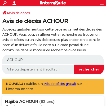
ACTUALITÉS
Connexion
S'inscrire
Avis de décès
Rechercher
Société
Education
Villes
Politique
Faits Divers
Monde
+
SPORT
Avis de décès ACHOUR
Football
Cyclisme
Forum
Coupe du monde 2026
Tennis
Rugby
CULTURE
Accédez gratuitement sur cette page au carnet des décès des
TNT
Cinéma
Musique
Programme TV
Streaming
Sorties cinéma
+
ACHOUR. Vous pouvez affiner votre recherche ou trouver un
FINANCE
avis de décès ou un avis d'obsèques plus ancien en tapant le
Impôts
Immobilier
Banque
Crédit
Retraite
Epargne
Risques naturels par ville
Assurance
AUTO
nom d'un défunt et/ou le nom ou le code postal d'une
commune dans le moteur de recherche ci-dessous.
Réserver un essai
Berlines
Forum auto
Essais
Citadines
SUV
+
HIGH-TECH
Meilleur smartphone
Ordinateurs
Guide high-tech
Mobiles
Internet
Jeux vidéo
+
BRICOLAGE
Aménagement intérieur
Cuisine
Jardinage
+
Forum
Extérieur
Salle de bains
Rangement
WEEK-END
Escapades
Expositions
Week-end nature
Guides de France
Patrimoine
Musées
+
LIFESTYLE
NOUVEAU :
publiez un
avis de décès gratuit
sur
Linternaute.com
Bien-être
Mode
+
Art de vivre
Loisirs
Modes de vie
SANTE
Najiba ACHOUR
Guide de la santé
Médicaments
+
Alimentation
Maladies
Sommeil
(82 ans)
VOYAGE