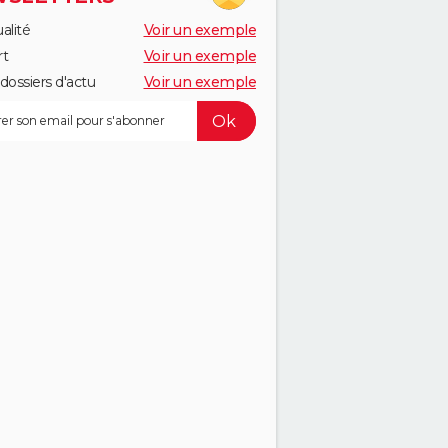
alité
Voir un exemple
rt
Voir un exemple
dossiers d'actu
Voir un exemple