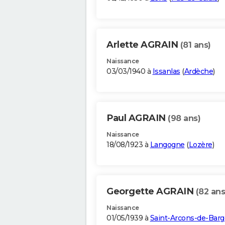
Arlette AGRAIN
(81 ans)
Naissance
03/03/1940 à
Issanlas
(
Ardèche
)
Paul AGRAIN
(98 ans)
Naissance
18/08/1923 à
Langogne
(
Lozère
)
Georgette AGRAIN
(82 ans
Naissance
01/05/1939 à
Saint-Arcons-de-Barg