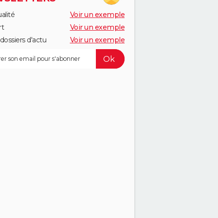
alité
Voir un exemple
rt
Voir un exemple
dossiers d'actu
Voir un exemple