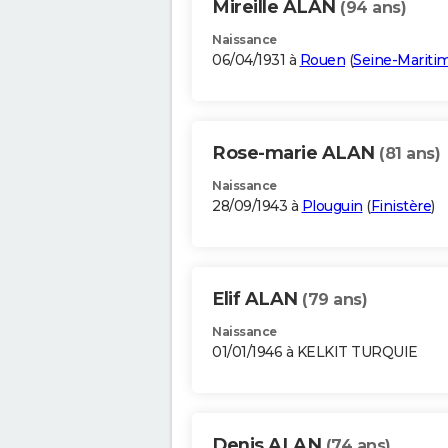
Mireille ALAN
(94 ans)
Naissance
06/04/1931 à
Rouen
(
Seine-Mariti
Rose-marie ALAN
(81 ans)
Naissance
28/09/1943 à
Plouguin
(
Finistère
)
Elif ALAN
(79 ans)
Naissance
01/01/1946 à KELKIT TURQUIE
Denis ALAN
(74 ans)