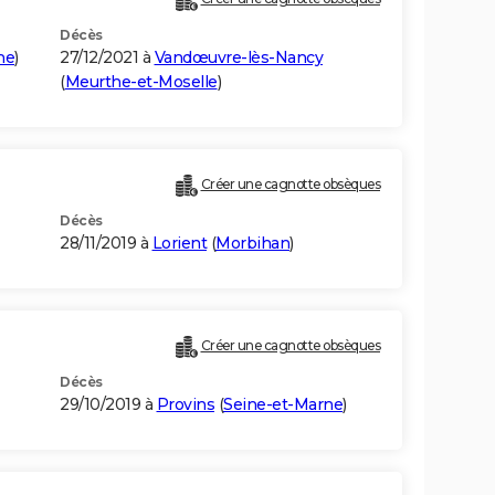
Décès
me
)
27/12/2021 à
Vandœuvre-lès-Nancy
(
Meurthe-et-Moselle
)
Créer une cagnotte obsèques
Décès
28/11/2019 à
Lorient
(
Morbihan
)
Créer une cagnotte obsèques
Décès
29/10/2019 à
Provins
(
Seine-et-Marne
)