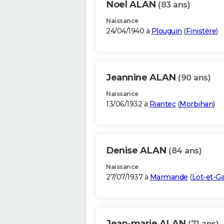
Noel ALAN
(83 ans)
Naissance
24/04/1940 à
Plouguin
(
Finistère
)
Jeannine ALAN
(90 ans)
Naissance
13/06/1932 à
Riantec
(
Morbihan
)
Denise ALAN
(84 ans)
Naissance
27/07/1937 à
Marmande
(
Lot-et-G
Jean-marie ALAN
(71 ans)