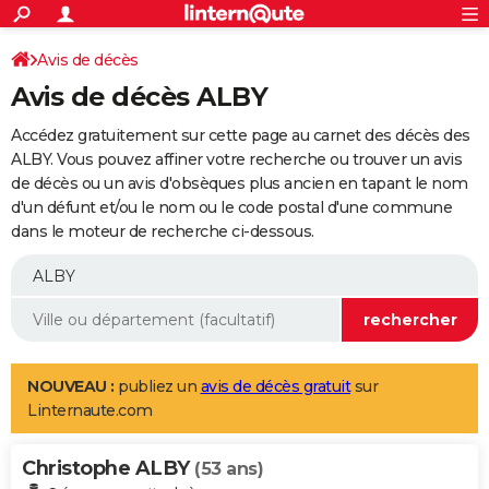
ACTUALITÉS
Connexion
S'inscrire
Avis de décès
Rechercher
Société
Education
Villes
Politique
Faits Divers
Monde
+
SPORT
Avis de décès ALBY
Football
Cyclisme
Forum
Coupe du monde 2026
Tennis
Rugby
CULTURE
Accédez gratuitement sur cette page au carnet des décès des
TNT
Cinéma
Musique
Programme TV
Streaming
Sorties cinéma
+
ALBY. Vous pouvez affiner votre recherche ou trouver un avis
FINANCE
de décès ou un avis d'obsèques plus ancien en tapant le nom
Impôts
Immobilier
Banque
Crédit
Retraite
Epargne
Risques naturels par ville
Assurance
AUTO
d'un défunt et/ou le nom ou le code postal d'une commune
dans le moteur de recherche ci-dessous.
Réserver un essai
Berlines
Forum auto
Essais
Citadines
SUV
+
HIGH-TECH
Meilleur smartphone
Ordinateurs
Guide high-tech
Mobiles
Internet
Jeux vidéo
+
BRICOLAGE
Aménagement intérieur
Cuisine
Jardinage
+
Forum
Extérieur
Salle de bains
Rangement
WEEK-END
Escapades
Expositions
Week-end nature
Guides de France
Patrimoine
Musées
+
LIFESTYLE
NOUVEAU :
publiez un
avis de décès gratuit
sur
Linternaute.com
Bien-être
Mode
+
Art de vivre
Loisirs
Modes de vie
SANTE
Christophe ALBY
Guide de la santé
Médicaments
+
Alimentation
Maladies
Sommeil
(53 ans)
VOYAGE