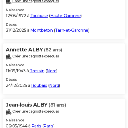
Créer une cagnotte obsèques
City break
Voyage de noces
Climat
Destinations
Voyage nature
Forum
+
PHOTO
Naissance
12/05/1972 à
Toulouse
(
Haute-Garonne
)
GUIDES D'ACHAT
Décès
31/12/2025 à
Montbeton
(
Tarn-et-Garonne
)
BONS PLANS
CARTE DE VOEUX
Annette ALBY
(82 ans)
Carte Bonne année
Carte Pâques
Carte de Noël
Carte Saint-Valentin
Carte d'anniversaire
DICTIONNAIRE
Créer une cagnotte obsèques
Biographies
Expressions
Dictionnaire
Citations
Proverbes
PROGRAMME TV
Naissance
11/09/1943 à
Tressin
(
Nord
)
COPAINS D'AVANT
Décès
24/12/2025 à
Roubaix
(
Nord
)
Se connecter
Collèges
Universités
Service militaire
S'inscrire
Lycées
Primaires
Entreprises
Avis de recherche
AVIS DE DÉCÈS
FORUM
Jean-louis ALBY
(81 ans)
Lifestyle
Sport
Television
Cinema
Bricolage
Culture
Auto
Voyage
Créer une cagnotte obsèques
Naissance
06/05/1944 à
Paris
(
Paris
)