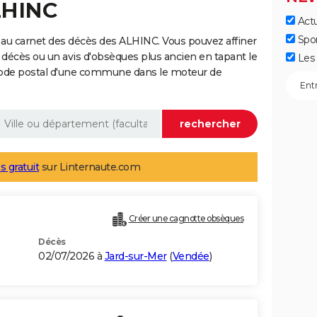
LHINC
Actu
Spo
au carnet des décès des ALHINC. Vous pouvez affiner
 décès ou un avis d'obsèques plus ancien en tapant le
Les 
code postal d'une commune dans le moteur de
s gratuit
sur Linternaute.com
Créer une cagnotte obsèques
Décès
02/07/2026 à
Jard-sur-Mer
(
Vendée
)