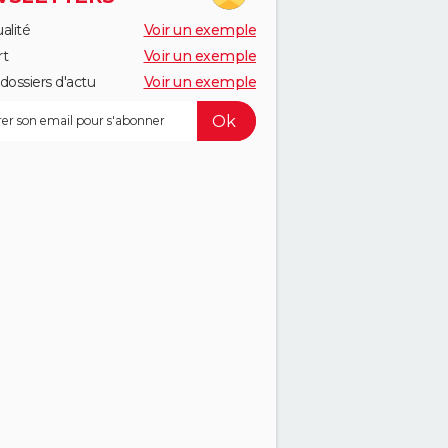
alité
Voir un exemple
rt
Voir un exemple
dossiers d'actu
Voir un exemple