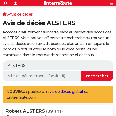
ACTUALITÉS
Connexion
S'inscrire
Avis de décès
Rechercher
Société
Education
Villes
Politique
Faits Divers
Monde
+
SPORT
Avis de décès ALSTERS
Football
Cyclisme
Forum
Coupe du monde 2026
Tennis
Rugby
CULTURE
Accédez gratuitement sur cette page au carnet des décès des
TNT
Cinéma
Musique
Programme TV
Streaming
Sorties cinéma
+
ALSTERS. Vous pouvez affiner votre recherche ou trouver un
FINANCE
avis de décès ou un avis d'obsèques plus ancien en tapant le
Impôts
Immobilier
Banque
Crédit
Retraite
Epargne
Risques naturels par ville
Assurance
AUTO
nom d'un défunt et/ou le nom ou le code postal d'une
commune dans le moteur de recherche ci-dessous.
Réserver un essai
Berlines
Forum auto
Essais
Citadines
SUV
+
HIGH-TECH
Meilleur smartphone
Ordinateurs
Guide high-tech
Mobiles
Internet
Jeux vidéo
+
BRICOLAGE
Aménagement intérieur
Cuisine
Jardinage
+
Forum
Extérieur
Salle de bains
Rangement
WEEK-END
Escapades
Expositions
Week-end nature
Guides de France
Patrimoine
Musées
+
LIFESTYLE
NOUVEAU :
publiez un
avis de décès gratuit
sur
Linternaute.com
Bien-être
Mode
+
Art de vivre
Loisirs
Modes de vie
SANTE
Robert ALSTERS
Guide de la santé
Médicaments
+
Alimentation
Maladies
Sommeil
(89 ans)
VOYAGE