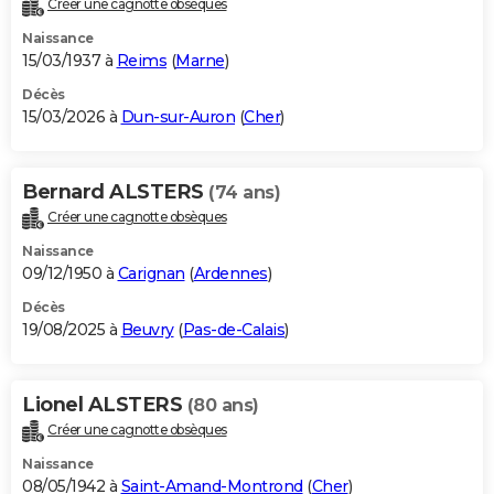
Créer une cagnotte obsèques
City break
Voyage de noces
Climat
Destinations
Voyage nature
Forum
+
PHOTO
Naissance
15/03/1937 à
Reims
(
Marne
)
GUIDES D'ACHAT
Décès
15/03/2026 à
Dun-sur-Auron
(
Cher
)
BONS PLANS
CARTE DE VOEUX
Bernard ALSTERS
(74 ans)
Carte Bonne année
Carte Pâques
Carte de Noël
Carte Saint-Valentin
Carte d'anniversaire
DICTIONNAIRE
Créer une cagnotte obsèques
Biographies
Expressions
Dictionnaire
Citations
Proverbes
PROGRAMME TV
Naissance
09/12/1950 à
Carignan
(
Ardennes
)
COPAINS D'AVANT
Décès
19/08/2025 à
Beuvry
(
Pas-de-Calais
)
Se connecter
Collèges
Universités
Service militaire
S'inscrire
Lycées
Primaires
Entreprises
Avis de recherche
AVIS DE DÉCÈS
FORUM
Lionel ALSTERS
(80 ans)
Lifestyle
Sport
Television
Cinema
Bricolage
Culture
Auto
Voyage
Créer une cagnotte obsèques
Naissance
08/05/1942 à
Saint-Amand-Montrond
(
Cher
)