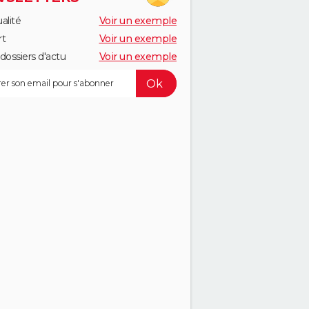
alité
Voir un exemple
rt
Voir un exemple
dossiers d'actu
Voir un exemple