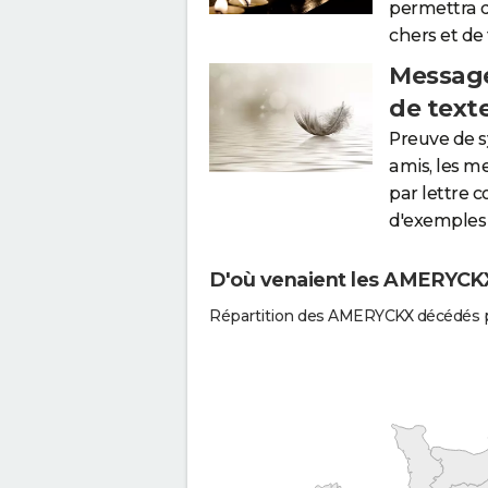
permettra 
chers et de
Message
de text
Preuve de 
amis, les m
par lettre 
d'exemples 
D'où venaient les AMERYCKX 
Répartition des AMERYCKX décédés p