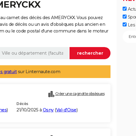
AMERYCKX
Actu
Spo
e au carnet des décès des AMERYCKX. Vous pouvez
 avis de décès ou un avis d'obsèques plus ancien en
Les 
nom ou le code postal d'une commune dans le moteur
s gratuit
sur Linternaute.com
Créer une cagnotte obsèques
Décès
ines
)
21/10/2025 à
Osny
(
Val-d'Oise
)