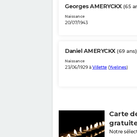
Georges AMERYCKX
(65 a
Naissance
20/07/1943
Daniel AMERYCKX
(69 ans)
Naissance
23/06/1929 à
Villette
(
Yvelines
)
Carte d
gratuit
Notre sélec