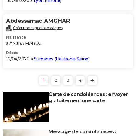
16/05/2020 à
Lyon
(
Rhône
)
Abdessamad AMGHAR
Créer une cagnotte obsèques
Naissance
à ANJRA MAROC
Décès
12/04/2020 à
Suresnes
(
Hauts-de-Seine
)
1
2
3
4
Carte de condoléances : envoyer
gratuitement une carte
Message de condoléances :