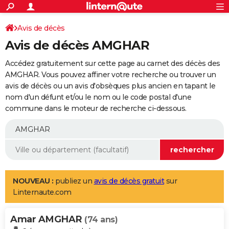
ACTUALITÉS
Connexion
S'inscrire
Avis de décès
Rechercher
Société
Education
Villes
Politique
Faits Divers
Monde
+
SPORT
Avis de décès AMGHAR
Football
Cyclisme
Forum
Coupe du monde 2026
Tennis
Rugby
CULTURE
Accédez gratuitement sur cette page au carnet des décès des
TNT
Cinéma
Musique
Programme TV
Streaming
Sorties cinéma
+
AMGHAR. Vous pouvez affiner votre recherche ou trouver un
FINANCE
avis de décès ou un avis d'obsèques plus ancien en tapant le
Impôts
Immobilier
Banque
Crédit
Retraite
Epargne
Risques naturels par ville
Assurance
AUTO
nom d'un défunt et/ou le nom ou le code postal d'une
commune dans le moteur de recherche ci-dessous.
Réserver un essai
Berlines
Forum auto
Essais
Citadines
SUV
+
HIGH-TECH
Meilleur smartphone
Ordinateurs
Guide high-tech
Mobiles
Internet
Jeux vidéo
+
BRICOLAGE
Aménagement intérieur
Cuisine
Jardinage
+
Forum
Extérieur
Salle de bains
Rangement
WEEK-END
Escapades
Expositions
Week-end nature
Guides de France
Patrimoine
Musées
+
LIFESTYLE
NOUVEAU :
publiez un
avis de décès gratuit
sur
Linternaute.com
Bien-être
Mode
+
Art de vivre
Loisirs
Modes de vie
SANTE
Amar AMGHAR
Guide de la santé
Médicaments
+
Alimentation
Maladies
Sommeil
(74 ans)
VOYAGE