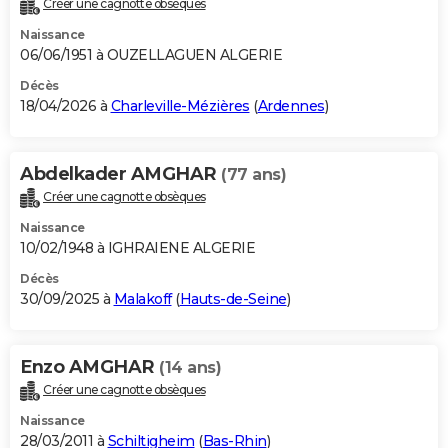
Créer une cagnotte obsèques
City break
Voyage de noces
Climat
Destinations
Voyage nature
Forum
+
PHOTO
Naissance
06/06/1951 à OUZELLAGUEN ALGERIE
GUIDES D'ACHAT
Décès
18/04/2026 à
Charleville-Mézières
(
Ardennes
)
BONS PLANS
CARTE DE VOEUX
Abdelkader AMGHAR
(77 ans)
Carte Bonne année
Carte Pâques
Carte de Noël
Carte Saint-Valentin
Carte d'anniversaire
DICTIONNAIRE
Créer une cagnotte obsèques
Biographies
Expressions
Dictionnaire
Citations
Proverbes
PROGRAMME TV
Naissance
10/02/1948 à IGHRAIENE ALGERIE
COPAINS D'AVANT
Décès
30/09/2025 à
Malakoff
(
Hauts-de-Seine
)
Se connecter
Collèges
Universités
Service militaire
S'inscrire
Lycées
Primaires
Entreprises
Avis de recherche
AVIS DE DÉCÈS
FORUM
Enzo AMGHAR
(14 ans)
Lifestyle
Sport
Television
Cinema
Bricolage
Culture
Auto
Voyage
Créer une cagnotte obsèques
Naissance
28/03/2011 à
Schiltigheim
(
Bas-Rhin
)