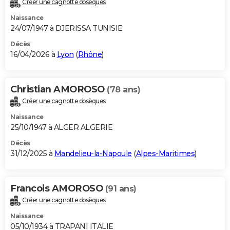
Créer une cagnotte obsèques
City break
Voyage de noces
Climat
Destinations
Voyage nature
Forum
+
PHOTO
Naissance
24/07/1947 à DJERISSA TUNISIE
GUIDES D'ACHAT
Décès
16/04/2026 à
Lyon
(
Rhône
)
BONS PLANS
CARTE DE VOEUX
Christian AMOROSO
(78 ans)
Carte Bonne année
Carte Pâques
Carte de Noël
Carte Saint-Valentin
Carte d'anniversaire
DICTIONNAIRE
Créer une cagnotte obsèques
Biographies
Expressions
Dictionnaire
Citations
Proverbes
PROGRAMME TV
Naissance
25/10/1947 à ALGER ALGERIE
COPAINS D'AVANT
Décès
31/12/2025 à
Mandelieu-la-Napoule
(
Alpes-Maritimes
)
Se connecter
Collèges
Universités
Service militaire
S'inscrire
Lycées
Primaires
Entreprises
Avis de recherche
AVIS DE DÉCÈS
FORUM
Francois AMOROSO
(91 ans)
Lifestyle
Sport
Television
Cinema
Bricolage
Culture
Auto
Voyage
Créer une cagnotte obsèques
Naissance
05/10/1934 à TRAPANI ITALIE