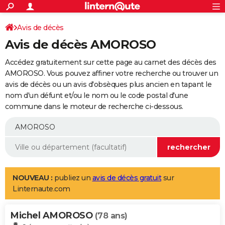
ACTUALITÉS
Connexion
S'inscrire
Avis de décès
Rechercher
Société
Education
Villes
Politique
Faits Divers
Monde
+
SPORT
Avis de décès AMOROSO
Football
Cyclisme
Forum
Coupe du monde 2026
Tennis
Rugby
CULTURE
Accédez gratuitement sur cette page au carnet des décès des
TNT
Cinéma
Musique
Programme TV
Streaming
Sorties cinéma
+
AMOROSO. Vous pouvez affiner votre recherche ou trouver un
FINANCE
avis de décès ou un avis d'obsèques plus ancien en tapant le
Impôts
Immobilier
Banque
Crédit
Retraite
Epargne
Risques naturels par ville
Assurance
AUTO
nom d'un défunt et/ou le nom ou le code postal d'une
commune dans le moteur de recherche ci-dessous.
Réserver un essai
Berlines
Forum auto
Essais
Citadines
SUV
+
HIGH-TECH
Meilleur smartphone
Ordinateurs
Guide high-tech
Mobiles
Internet
Jeux vidéo
+
BRICOLAGE
Aménagement intérieur
Cuisine
Jardinage
+
Forum
Extérieur
Salle de bains
Rangement
WEEK-END
Escapades
Expositions
Week-end nature
Guides de France
Patrimoine
Musées
+
LIFESTYLE
NOUVEAU :
publiez un
avis de décès gratuit
sur
Linternaute.com
Bien-être
Mode
+
Art de vivre
Loisirs
Modes de vie
SANTE
Michel AMOROSO
Guide de la santé
Médicaments
+
Alimentation
Maladies
Sommeil
(78 ans)
VOYAGE