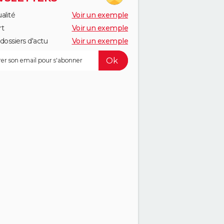
alité
Voir un exemple
rt
Voir un exemple
dossiers d'actu
Voir un exemple